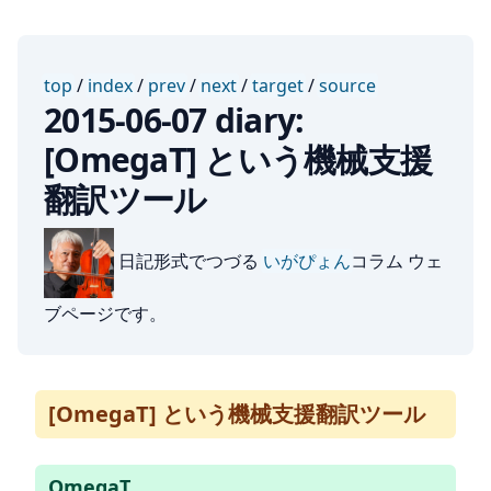
top
/
index
/
prev
/
next
/
target
/
source
2015-06-07 diary:
[OmegaT] という機械支援
翻訳ツール
日記形式でつづる
いがぴょん
コラム ウェ
ブページです。
[OmegaT] という機械支援翻訳ツール
OmegaT