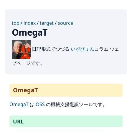
top
/
index
/
target
/
source
OmegaT
日記形式でつづる
いがぴょん
コラム ウェ
ブページです。
OmegaT
OmegaT
は
OSS
の機械支援翻訳ツールです。
URL