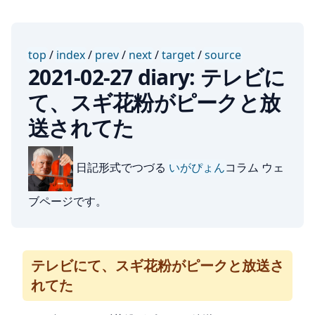
top
/
index
/
prev
/
next
/
target
/
source
2021-02-27 diary: テレビに
て、スギ花粉がピークと放
送されてた
日記形式でつづる
いがぴょん
コラム ウェ
ブページです。
テレビにて、スギ花粉がピークと放送さ
れてた