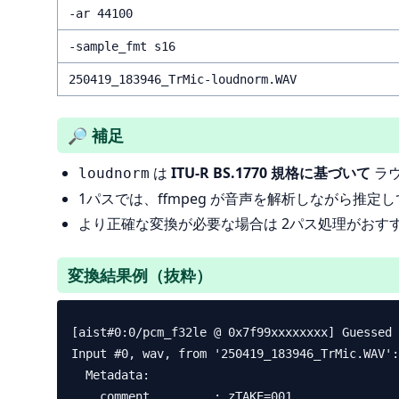
-ar 44100
-sample_fmt s16
250419_183946_TrMic-loudnorm.WAV
🔎 補足
は
ITU-R BS.1770 規格に基づいて
ラ
loudnorm
1パスでは、ffmpeg が音声を解析しながら推
より正確な変換が必要な場合は 2パス処理がおす
変換結果例（抜粋）
[aist#0:0/pcm_f32le @ 0x7f99xxxxxxxx] Guessed 
Input #0, wav, from '250419_183946_TrMic.WAV':

  Metadata:

    comment         : zTAKE=001 
