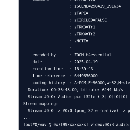
                    : zSCENE=250419_191634 

                    : zTAPE= 

                    : zCIRCLED=FALSE 

                    : zTRK3=Tr1 

                    : zTRK4=Tr2 

                    : zNOTE= 

                    : 

    encoded_by      : ZOOM H4essential

    date            : 2025-04-19

    creation_time   : 18:39:46

    time_reference  : 6449856000

    coding_history  : A=PCM,F=96000,W=32,M=stereo,T=H4essential;VERSION=1.10;TRK=1;ONF=1;LNK=1;FDR=   0;PAN=CNTR;MID=XY;

  Duration: 00:36:48.00, bitrate: 6144 kb/s

  Stream #0:0: Audio: pcm_f32le ([3][0][0][0] / 0x0003), 96000 Hz, stereo, flt, 6144 kb/s

Stream mapping:

  Stream #0:0 -> #0:0 (pcm_f32le (native) -> pcm_s16le (native))

...

[out#0/wav @ 0x7f99xxxxxxxx] video:0KiB audio: