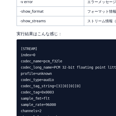
-v error
エラーメッセー
-show_format
フォーマット情
-show_streams
ストリーム情報
実行結果はこんな感じ：
[STREAM]

index=0

codec_name=pcm_f32le

codec_long_name=PCM 32-bit floating point litt
profile=unknown

codec_type=audio

codec_tag_string=[3][0][0][0]

codec_tag=0x0003

sample_fmt=flt

sample_rate=96000

channels=2
