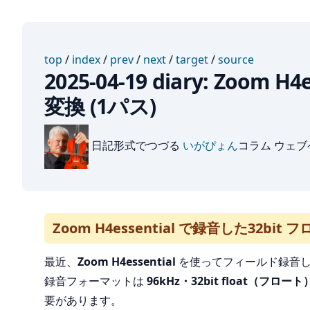
top
/
index
/
prev
/
next
/
target
/
source
2025-04-19 diary: Z
変換 (1パス)
日記形式でつづる
いがぴょん
コラム ウェ
Zoom H4essential で録音した32b
最近、
Zoom H4essential
を使ってフィールド録音
録音フォーマットは
96kHz・32bit float（フロート
要があります。