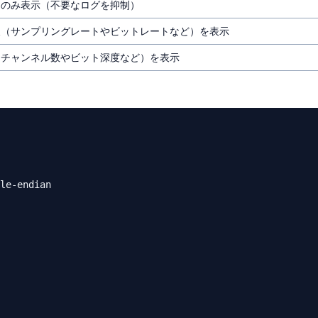
ジのみ表示（不要なログを抑制）
報（サンプリングレートやビットレートなど）を表示
（チャンネル数やビット深度など）を表示
le-endian
