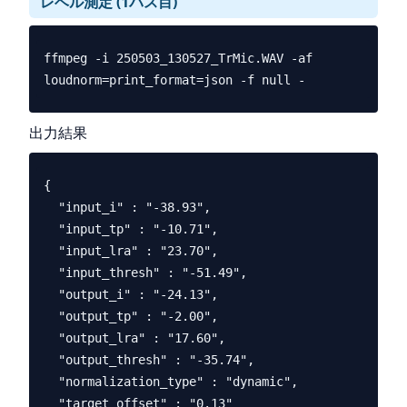
レベル測定 (1パス目)
ffmpeg -i 250503_130527_TrMic.WAV -af 
出力結果
{

  "input_i" : "-38.93",

  "input_tp" : "-10.71",

  "input_lra" : "23.70",

  "input_thresh" : "-51.49",

  "output_i" : "-24.13",

  "output_tp" : "-2.00",

  "output_lra" : "17.60",

  "output_thresh" : "-35.74",

  "normalization_type" : "dynamic",

  "target_offset" : "0.13"
