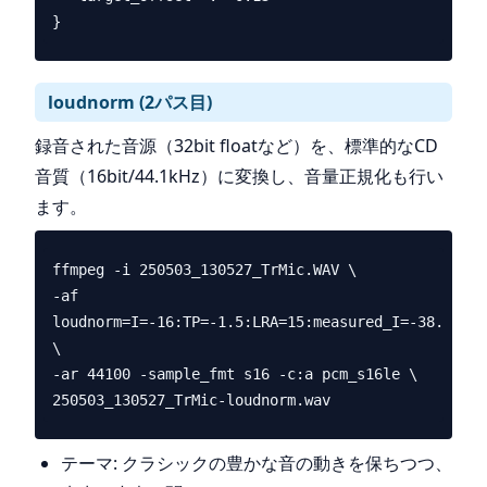
loudnorm (2パス目)
録音された音源（32bit floatなど）を、標準的なCD
音質（16bit/44.1kHz）に変換し、音量正規化も行い
ます。
ffmpeg -i 250503_130527_TrMic.WAV \

-af 
loudnorm=I=-16:TP=-1.5:LRA=15:measured_I=-38.93:me
\

-ar 44100 -sample_fmt s16 -c:a pcm_s16le \

テーマ: クラシックの豊かな音の動きを保ちつつ、