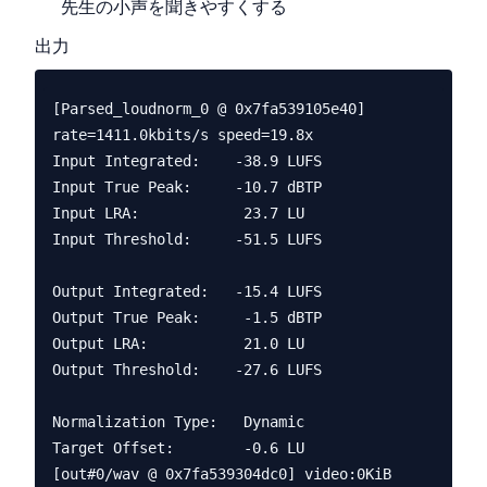
先生の小声を聞きやすくする
出力
[Parsed_loudnorm_0 @ 0x7fa539105e40] 
rate=1411.0kbits/s speed=19.8x    

Input Integrated:    -38.9 LUFS

Input True Peak:     -10.7 dBTP

Input LRA:            23.7 LU

Input Threshold:     -51.5 LUFS

Output Integrated:   -15.4 LUFS

Output True Peak:     -1.5 dBTP

Output LRA:           21.0 LU

Output Threshold:    -27.6 LUFS

Normalization Type:   Dynamic

Target Offset:        -0.6 LU

[out#0/wav @ 0x7fa539304dc0] video:0KiB 