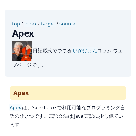
top
/
index
/
target
/
source
Apex
日記形式でつづる
いがぴょん
コラム ウェ
ブページです。
Apex
Apex
は、Salesforce で利用可能なプログラミング言
語のひとつです。言語文法は Java 言語に少し似てい
ます。