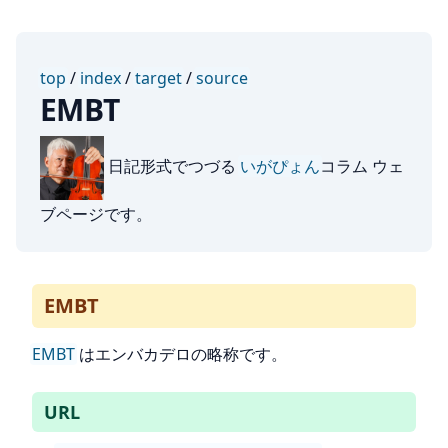
top
/
index
/
target
/
source
EMBT
日記形式でつづる
いがぴょん
コラム ウェ
ブページです。
EMBT
EMBT
はエンバカデロの略称です。
URL