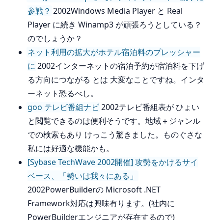
参戦？
2002Windows Media Player と Real
Player に続き Winamp3 が頑張ろうとしている？
のでしょうか？
ネット利用の拡大がホテル宿泊料のプレッシャー
に
2002インターネットの宿泊予約が宿泊料を下げ
る方向につながる とは 大変なことですね。インタ
ーネット恐るべし。
goo テレビ番組ナビ
2002テレビ番組表が ひょい
と閲覧できるのは便利そうです。地域＋ジャンル
での検索もあり けっこう驚きました。ものぐさな
私には好適な機能かも。
[Sybase TechWave 2002開催] 攻勢をかけるサイ
ベース、「勢いは我々にある」
2002PowerBuilderの Microsoft .NET
Framework対応は興味有ります。(社内に
PowerBuilderエンジニアが存在するので)