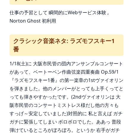
仕事の予習として 瞬間的にWebサービス体験 ,
Norton Ghost 初利用
クラシック音楽ネタ: ラズモフスキー1
番
1/18(土)に 大阪市民管の団内アンサンブルコンサート
があって、ベートーベン作曲弦楽四重奏曲 Op.59/1
『ラズモフスキー1番』の第一楽章の1stヴァイオリン
を弾きました。他のメンバーがとっても上手くってと
っても弾きやすかったです。(2ndヴァイオリンは 大
阪市民管のコンサートミストレス様だし他の方々も
すっげ～安定していました)対照的に 私と言えば ガチ
ガチに緊張してしまい ボロボロでした。ああっ 普段
弾けているところがぼろぼろ。というか 右手がガチ