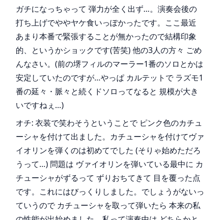
ガチになっちゃって 弾力が全く出ず…。演奏会後の
打ち上げでややヤケ食いっぽかったです。ここ最近
あまり本番で緊張することが無かったので結構印象
的、というかショックです(苦笑) 他の3人の方々 ごめ
んなさい。(前の堺フィルのマーラー1番のソロとかは
安定していたのですが…やっぱ カルテットで ラズモ1
番の延々・脈々と続くドソロってなると 規模が大き
いですねぇ…)
オチ: 衣装で笑わそうということで ピンク色のカチュ
ーシャを付けて出ました。カチューシャを付けてヴァ
イオリンを弾くのは初めてでした (そりゃ始めただろ
うって…) 問題は ヴァイオリンを弾いている最中に カ
チューシャがずるって ずりおちてきて 目を覆った点
です。これにはびっくりしました。でしょうがないっ
ていうので カチューシャを取って弾いたら 本来の私
の性能が出始めました。私って演奏中は どちらかと