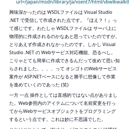
url=/japan/msdn/library/ja/vsent7/html/vbwlkwa
興味深かったのは WSDLファイルは Visual Studio
.NET で受信して作成された点です。『ほえ？！』っ
て感じです。わたしゃ WSDLファイルは サーバ上に
物理的に作成されるのかなあと思っていたのですが、
とりあえず作成されなかったのです。しかし Visual
Studio .NET の Webサービス対応機能、恐るべし。
こりゃとても簡単に作成できるんだって改めて思い知
らされました。、、、って オシゴトのWebサービス
案件が ASP.NETベースになると勝手に想像して作業
を進めていくのであった (笑)
一方 一点 操作としては直感的ではない点がありまし
た。Web参照内のアイテムについて名前変更を行っ
てからWebサービスオブジェクトをプログラミング
するという点です。これは妙に不思議でした。