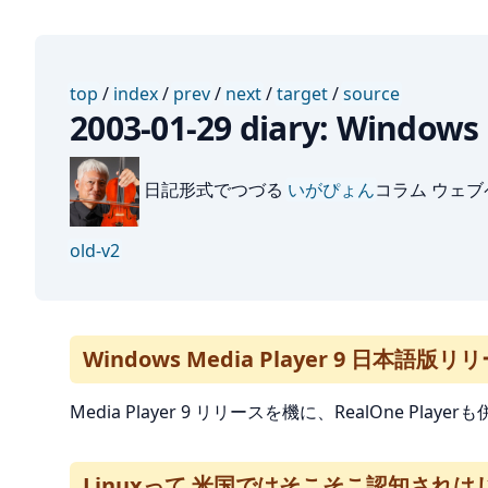
top
/
index
/
prev
/
next
/
target
/
source
2003-01-29 diary: Wind
日記形式でつづる
いがぴょん
コラム ウェ
old-v2
Windows Media Player 9 日本語版リ
Media Player 9 リリースを機に、RealOne 
Linuxって 米国ではそこそこ認知され