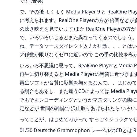
です (苦笑)
で、その後 よくよく Media Player 9 と Rea
に考えられます。RealOne Playerの方が 倍音など
の聴き映えを見ています)また RealOne Playerの
で、いろいろいじるとまた異なってくるのでしょう。
ね。データソースダイレクト入力が理想、、、とはい
ア係数が限りなくゼロに近いので この手の比較を私
いろいろ不思議に思って、RealOne PlayerとM
再生に切り替えると Media Playerの音質に
再生ソフトが音質に影響を与えるなんて、、はじめて、認
る場合もあるし、また違うCDによっては Media P
そもそもレコーディングというかマスタリングの際に
定などが 世間の雑誌で 沢山取りあげられたら いろいろ
ってことが、はじめてわかって すっごくショックで
01/30 Deutsche Grammophon レーベルのCD