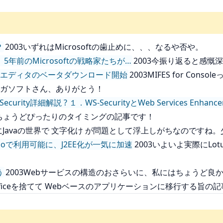
？
2003いずれはMicrosoftの歯止めに、、、なるや否や。
、5年前のMicrosoftの戦略家たちが…
2003今振り返ると感慨
するエディタのベータダウンロード開始
2003MIFES for Co
メガソフトさん、ありがとう！
curity詳細解説 ? １．WS-SecurityとWeb Services Enhance
ので ちょうどぴったりのタイミングの記事です！
だにJavaの世界で 文字化け が問題として浮上しがちなのですね
Studioで利用可能に、J2EE化が一気に加速
2003いよいよ実際にLot
う
2003Webサービスの構造のおさらいに、私にはちょうど良
 Officeを捨てて Webベースのアプリケーションに移行する旨の