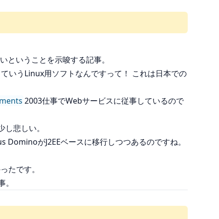
深いということを示唆する記事。
nsoleっていうLinux用ソフトなんですって！ これは日本での
ments
2003仕事でWebサービスに従事しているので
。少し悲しい。
us DominoがJ2EEベースに移行しつつあるのですね。
かったです。
記事。