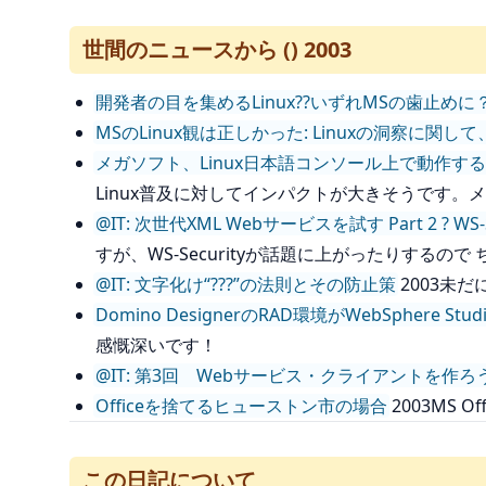
世間のニュースから () 2003
開発者の目を集めるLinux??いずれMSの歯止めに
MSのLinux観は正しかった: Linuxの洞察に関して
メガソフト、Linux日本語コンソール上で動作
Linux普及に対してインパクトが大きそうです。
@IT: 次世代XML Webサービスを試す Part 2 ? WS-Se
すが、WS-Securityが話題に上がったりする
@IT: 文字化け“???”の法則とその防止策
2003未
Domino DesignerのRAD環境がWebSphere 
感慨深いです！
@IT: 第3回 Webサービス・クライアントを作ろ
Officeを捨てるヒューストン市の場合
2003MS
この日記について