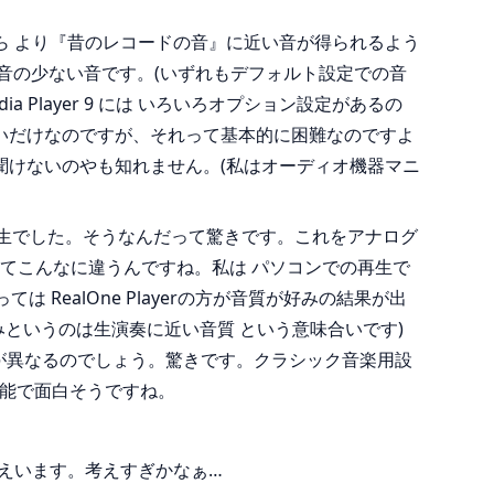
方が 例えるなら より『昔のレコードの音』に近い音が得られるよう
冷たく 倍音の少ない音です。(いずれもデフォルト設定での音
ia Player 9 には いろいろオプション設定があるの
いだけなのですが、それって基本的に困難なのですよ
聞けないのやも知れません。(私はオーディオ機器マニ
ジタル再生でした。そうなんだって驚きです。これをアナログ
かってこんなに違うんですね。私は パソコンでの再生で
ealOne Playerの方が音質が好みの結果が出
好みというのは生演奏に近い音質 という意味合いです)
が異なるのでしょう。驚きです。クラシック音楽用設
が可能で面白そうですね。
いように思えいます。考えすぎかなぁ…