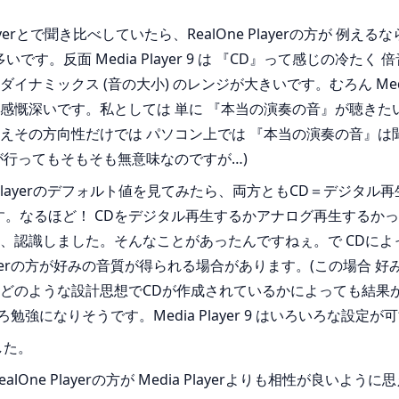
lOne Playerとで聞き比べしていたら、RealOne Playerの
が多いです。反面 Media Player 9 は 『CD』って感じの
方が ダイナミックス (音の大小) のレンジが大きいです。むろん Med
感慨深いです。私としては 単に 『本当の演奏の音』が聴きた
えその方向性だけでは パソコン上では 『本当の演奏の音』は
が行ってもそもそも無意味なのですが…)
edia Playerのデフォルト値を見てみたら、両方ともCD＝デ
近づきます。なるほど！ CDをデジタル再生するかアナログ再生する
識しました。そんなことがあったんですねぇ。で CDによっては R
layerの方が好みの音質が得られる場合があります。(この場合 
どのような設計思想でCDが作成されているかによっても結果
勉強になりそうです。Media Player 9 はいろいろな設定
した。
とは RealOne Playerの方が Media Playerよりも相性が良