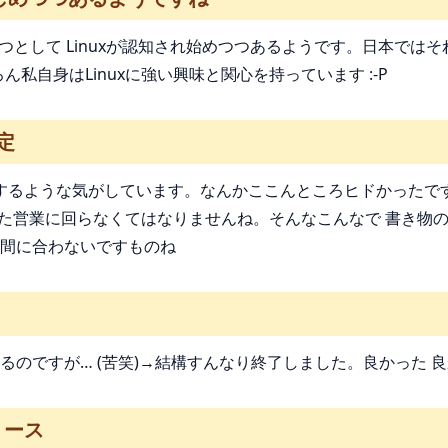
性の一つとして Linuxが認知され始めつつあるようです。日本
私自身はLinuxに強い興味と関心を持っています :-P
定
するような気がしています。なんかここんところヒドかったです
た営業に回らなくてはなりませんね。そんなこんなで 書き物の
間に合わないですものね
のですが… (苦笑)→結構すんなり終了しました。良かった 
リリース