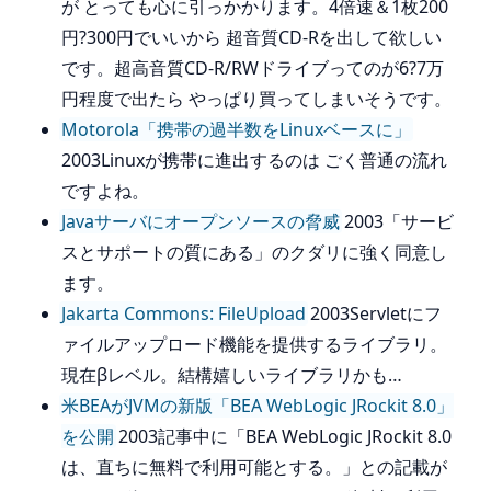
が とっても心に引っかかります。4倍速＆1枚200
円?300円でいいから 超音質CD-Rを出して欲しい
です。超高音質CD-R/RWドライブってのが6?7万
円程度で出たら やっぱり買ってしまいそうです。
Motorola「携帯の過半数をLinuxベースに」
2003Linuxが携帯に進出するのは ごく普通の流れ
ですよね。
Javaサーバにオープンソースの脅威
2003「サービ
スとサポートの質にある」のクダリに強く同意し
ます。
Jakarta Commons: FileUpload
2003Servletにフ
ァイルアップロード機能を提供するライブラリ。
現在βレベル。結構嬉しいライブラリかも…
米BEAがJVMの新版「BEA WebLogic JRockit 8.0」
を公開
2003記事中に「BEA WebLogic JRockit 8.0
は、直ちに無料で利用可能とする。」との記載が