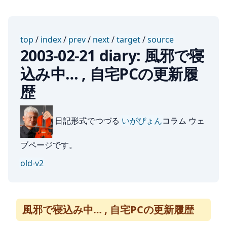
top
/
index
/
prev
/
next
/
target
/
source
2003-02-21 diary: 風邪で寝
込み中… , 自宅PCの更新履
歴
日記形式でつづる
いがぴょん
コラム ウェ
ブページです。
old-v2
風邪で寝込み中… , 自宅PCの更新履歴