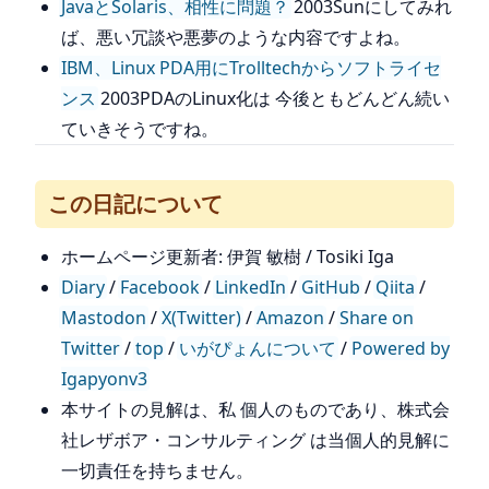
JavaとSolaris、相性に問題？
2003Sunにしてみれ
ば、悪い冗談や悪夢のような内容ですよね。
IBM、Linux PDA用にTrolltechからソフトライセ
ンス
2003PDAのLinux化は 今後ともどんどん続い
ていきそうですね。
この日記について
ホームページ更新者: 伊賀 敏樹 / Tosiki Iga
Diary
/
Facebook
/
LinkedIn
/
GitHub
/
Qiita
/
Mastodon
/
X(Twitter)
/
Amazon
/
Share on
Twitter
/
top
/
いがぴょんについて
/
Powered by
Igapyonv3
本サイトの見解は、私 個人のものであり、株式会
社レザボア・コンサルティング は当個人的見解に
一切責任を持ちません。