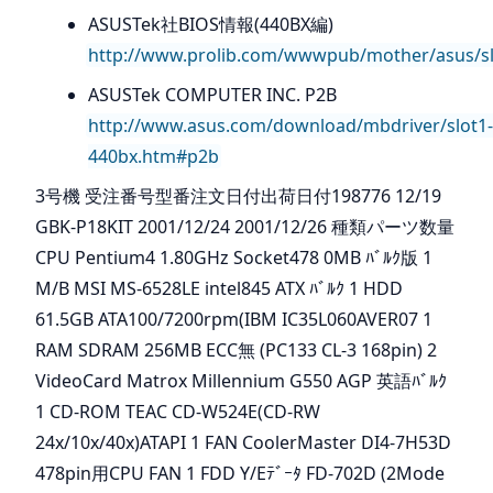
ASUSTek社BIOS情報(440BX編)
http://www.prolib.com/wwwpub/mother/asus/s
ASUSTek COMPUTER INC. P2B
http://www.asus.com/download/mbdriver/slot1-
440bx.htm#p2b
3号機 受注番号型番注文日付出荷日付198776 12/19
GBK-P18KIT 2001/12/24 2001/12/26 種類パーツ数量
CPU Pentium4 1.80GHz Socket478 0MB ﾊﾞﾙｸ版 1
M/B MSI MS-6528LE intel845 ATX ﾊﾞﾙｸ 1 HDD
61.5GB ATA100/7200rpm(IBM IC35L060AVER07 1
RAM SDRAM 256MB ECC無 (PC133 CL-3 168pin) 2
VideoCard Matrox Millennium G550 AGP 英語ﾊﾞﾙｸ
1 CD-ROM TEAC CD-W524E(CD-RW
24x/10x/40x)ATAPI 1 FAN CoolerMaster DI4-7H53D
478pin用CPU FAN 1 FDD Y/Eﾃﾞｰﾀ FD-702D (2Mode