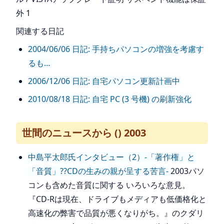
外 1
関連する日記
2004/06/06 日記: 手持ちパソコンの増強を考慮す
るも…
2006/12/06 日記: 自宅パソコン更新計画中
2010/08/18 日記: 自宅 PC (3 号機) の刷新強化
世間のニュースから () 2003
中島平太郎氏インタビュー（2）-「著作権」と
「音質」??CDの生みの親が呈する苦言-
2003パソ
コンも含めた音質に関する いろいろな意見。
『CD-Rは現在、ドライブもメディアも低価格化と
高速化の弊害で品質が悪くなりがち。』のクダリ