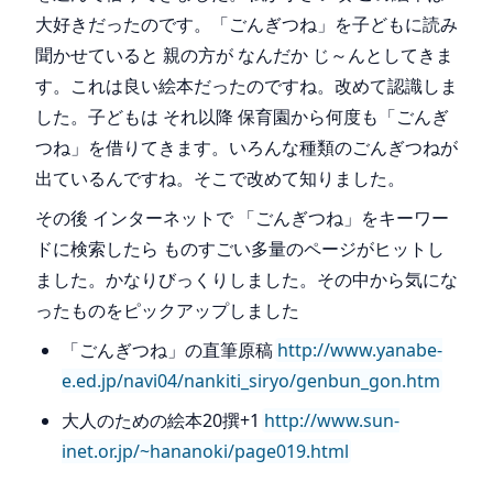
大好きだったのです。「ごんぎつね」を子どもに読み
聞かせていると 親の方が なんだか じ～んとしてきま
す。これは良い絵本だったのですね。改めて認識しま
した。子どもは それ以降 保育園から何度も「ごんぎ
つね」を借りてきます。いろんな種類のごんぎつねが
出ているんですね。そこで改めて知りました。
その後 インターネットで 「ごんぎつね」をキーワー
ドに検索したら ものすごい多量のページがヒットし
ました。かなりびっくりしました。その中から気にな
ったものをピックアップしました
「ごんぎつね」の直筆原稿
http://www.yanabe-
e.ed.jp/navi04/nankiti_siryo/genbun_gon.htm
大人のための絵本20撰+1
http://www.sun-
inet.or.jp/~hananoki/page019.html