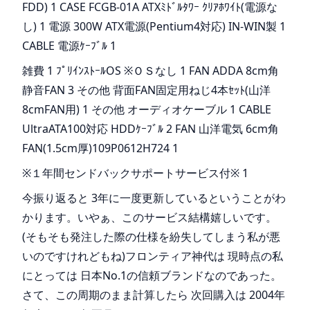
FDD) 1 CASE FCGB-01A ATXﾐﾄﾞﾙﾀﾜｰ ｸﾘｱﾎﾜｲﾄ(電源な
し) 1 電源 300W ATX電源(Pentium4対応) IN-WIN製 1
CABLE 電源ｹｰﾌﾞﾙ 1
雑費 1 ﾌﾟﾘｲﾝｽﾄｰﾙOS ※ＯＳなし 1 FAN ADDA 8cm角
静音FAN 3 その他 背面FAN固定用ねじ4本ｾｯﾄ(山洋
8cmFAN用) 1 その他 オーディオケーブル 1 CABLE
UltraATA100対応 HDDｹｰﾌﾞﾙ 2 FAN 山洋電気 6cm角
FAN(1.5cm厚)109P0612H724 1
※１年間センドバックサポートサービス付※ 1
今振り返ると 3年に一度更新しているということがわ
かります。いやぁ、このサービス結構嬉しいです。
(そもそも発注した際の仕様を紛失してしまう私が悪
いのですけれどもね)フロンティア神代は 現時点の私
にとっては 日本No.1の信頼ブランドなのであった。
さて、この周期のまま計算したら 次回購入は 2004年