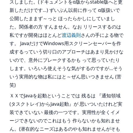
スしました。(ドキュメントをα版からstable版へと更
新しただけです…) ずいぶん以前に作って α版扱いで
公開したままず～っと ほったらかしにしていまし
た。関係者の方 すんません。なお リリースするのは
私ですが開発はほとんど
渡辺義則
さんの手による物で
す。 JavaだけでWindows用スクリーンセーバーを作
成するっていう切り口のアプローチはあまり見かけな
いので、意外にブレークするかも って思っていたり
します。いろいろ使えそうな気がするのですが…そう
いう実用的な物は私にはと～ぜん思いつきません (苦
笑)
ＸＸでJavaを起動ということでは 残るは 『通知領域
(タスクトレイ)からJava起動』が 思いついたけれど実
装できていない 最後の一つです。実用性が全くイメ
ージできないのでこれはもう 作らないかも知れませ
ん。(潜在的なニーズはあるのやも知れませんがそも