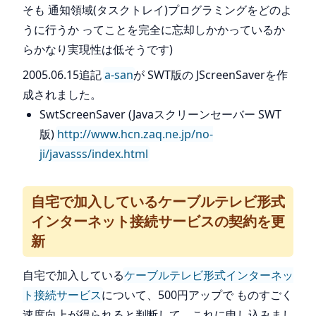
そも 通知領域(タスクトレイ)プログラミングをどのよ
うに行うか ってことを完全に忘却しかかっているか
らかなり実現性は低そうです)
2005.06.15追記
a-san
が SWT版の JScreenSaverを作
成されました。
SwtScreenSaver (Javaスクリーンセーバー SWT
版)
http://www.hcn.zaq.ne.jp/no-
ji/javasss/index.html
自宅で加入しているケーブルテレビ形式
インターネット接続サービスの契約を更
新
自宅で加入している
ケーブルテレビ形式インターネッ
ト接続サービス
について、500円アップで ものすごく
速度向上が得られると判断して、これに申し込みまし