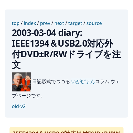
top
/
index
/
prev
/
next
/
target
/
source
2003-03-04 diary:
IEEE1394＆USB2.0対応外
付DVD±R/RWドライブを注
文
日記形式でつづる
いがぴょん
コラム ウェ
ブページです。
old-v2