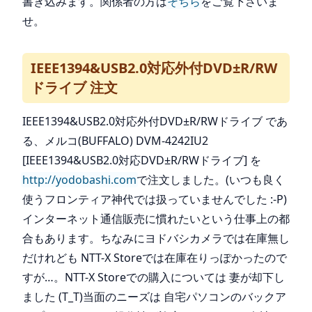
書き込みます。関係者の方は
そちら
をご覧下さいま
せ。
IEEE1394&USB2.0対応外付DVD±R/RW
ドライブ 注文
IEEE1394&USB2.0対応外付DVD±R/RWドライブ であ
る、メルコ(BUFFALO) DVM-4242IU2
[IEEE1394&USB2.0対応DVD±R/RWドライブ] を
http://yodobashi.com
で注文しました。(いつも良く
使うフロンティア神代では扱っていませんでした :-P)
インターネット通信販売に慣れたいという仕事上の都
合もあります。ちなみにヨドバシカメラでは在庫無し
だけれども NTT-X Storeでは在庫在りっぽかったので
すが…。NTT-X Storeでの購入については 妻が却下し
ました (T_T)当面のニーズは 自宅パソコンのバックア