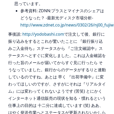
思っています。
参考資料: ZDNN:プラスとマイナスのシェアは
どうなった？ -最新光ディスク市場分析-
http://www.zdnet.co.jp/news/0302/26/nj00_fujiw
事後談:
http://yodobashi.com
で注文して後、銀行に
振り込みをするとこれが驚いたことに 『銀行振り込
みご入金待ち』ステータスから 『ご注文確認中』ス
テータスへとすぐに変化しました。これは入金確認を
行った旨のメールが届いてからすぐ見に行ったら そ
うなっていました。銀行からのデータがするりと連動
しているのですね。あとは 早く 『出荷準備中』に変
わってほしいのですが、さすがにそれは『リアルタイ
ム』には変わってくれないようです (苦笑) とにかく
インターネット通信販売の現状を知る・慣れるという
仕事上の目的は 十二分に達成しています (笑) ああ、
はやく発送作業へとステータスが更新されないかしら