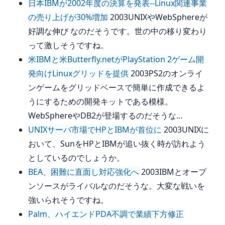
日本IBMが2002年度の決算を発表--Linux関連事業
の売り上げが30%増加
2003UNIXやWebSphereが
好調な伸び なのだそうです。世の中の移り変わり
って激しそうですね。
米IBMと米Butterfly.netがPlayStation 2ゲーム開
発向けLinuxグリッドを提供
2003PS2のオンライ
ンゲームをグリッドベースで簡単に作成できるよ
うにするための開発キットである模様。
WebSphereやDB2が登場するのだそうな…
UNIXサーバ市場でHPとIBMが首位に
2003UNIXに
おいて、SunをHPとIBMが追い抜く時が訪れよう
としているのでしょうか。
BEA、困難に直面し対応強化へ
2003IBMとオープ
ンソースがライバルなのだそうな。大変な戦いを
強いられそうですね。
Palm、ハイエンドPDA不調で業績下方修正