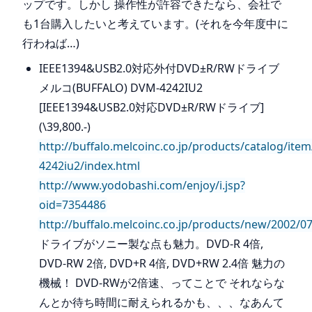
ップです。しかし 操作性が許容できたなら、会社で
も1台購入したいと考えています。(それを今年度中に
行わねば…)
IEEE1394&USB2.0対応外付DVD±R/RWドライブ
メルコ(BUFFALO) DVM-4242IU2
[IEEE1394&USB2.0対応DVD±R/RWドライブ]
(\39,800.-)
http://buffalo.melcoinc.co.jp/products/catalog/ite
4242iu2/index.html
http://www.yodobashi.com/enjoy/i.jsp?
oid=7354486
http://buffalo.melcoinc.co.jp/products/new/2002/0
ドライブがソニー製な点も魅力。DVD-R 4倍,
DVD-RW 2倍, DVD+R 4倍, DVD+RW 2.4倍 魅力の
機械！ DVD-RWが2倍速、ってことで それならな
んとか待ち時間に耐えられるかも、、、なあんて