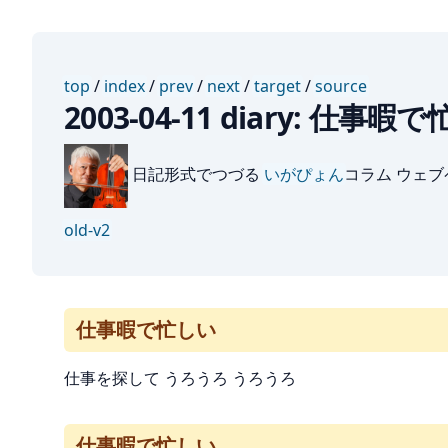
top
/
index
/
prev
/
next
/
target
/
source
2003-04-11 diary: 仕事暇
日記形式でつづる
いがぴょん
コラム ウェ
old-v2
仕事暇で忙しい
仕事を探して うろうろ うろうろ
仕事暇で忙しい