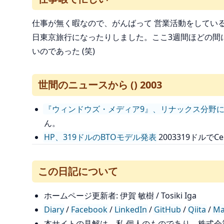
仕事が無く暇なので、がんばって 営業活動をしてい
日東京旅行になったりしました。ここ3週間ほどの間
いのであった (笑)
世間のニュースから () 2003
『ウィンドウズ・メディア9』、リナックス分野
ん。
HP、319ドルのBTOモデル発表
2003319ドルでC
この日記について
ホームページ更新者: 伊賀 敏樹 / Tosiki Iga
Diary
/
Facebook
/
LinkedIn
/
GitHub
/
Qiita
/
Ma
本サイトの見解は、私 個人のものであり、株式