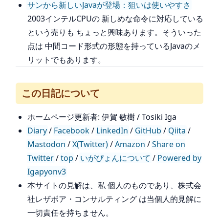
サンから新しいJavaが登場：狙いは使いやすさ
2003インテルCPUの 新しめな命令に対応している
という売りも ちょっと興味あります。そういった
点は 中間コード形式の形態を持っているJavaのメ
リットでもあります。
この日記について
ホームページ更新者: 伊賀 敏樹 / Tosiki Iga
Diary
/
Facebook
/
LinkedIn
/
GitHub
/
Qiita
/
Mastodon
/
X(Twitter)
/
Amazon
/
Share on
Twitter
/
top
/
いがぴょんについて
/
Powered by
Igapyonv3
本サイトの見解は、私 個人のものであり、株式会
社レザボア・コンサルティング は当個人的見解に
一切責任を持ちません。