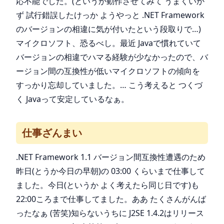
応不能でした。(というか動作させてみて うまくいか
ず 試行錯誤したけっか ようやっと .NET Framework
のバージョンの相違に気が付いたという段取りで…)
マイクロソフト、恐るべし。最近 Javaで慣れていて
バージョンの相違でハマる経験が少なかったので、バ
ージョン間の互換性が低いマイクロソフトの傾向を
すっかり忘却していました。… こう考えると つくづ
く Javaって安定しているなぁ。
仕事ざんまい
.NET Framework 1.1 バージョン間互換性遭遇のため
昨日(とうか今日の早朝)の 03:00 くらいまで仕事して
ました。今日(というか よく考えたら同じ日です)も
22:00ころまで仕事してました。ああ たくさんがんば
ったなぁ (苦笑)知らないうちに J2SE 1.4.2はリリース