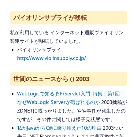
バイオリンサプライが移転
私が利用している インターネット通販ヴァイオリン
関連サイトが移転していました。
バイオリンサプライ
http://www.violinsupply.co.jp/
世間のニュースから () 2003
WebLogicで知る JSP/Servlet入門: 特集：第1回
なぜWebLogic Serverが選ばれるのか
2003拙稿が
ZDNETに載っかりました。やや事件が発生したの
ですが、その件に関しては様子見状態です。
私がJavaからC#に乗り換えた10の理由
2003つい
先日 .NET Framework 1.0 と 1.1 の非互換性に苦