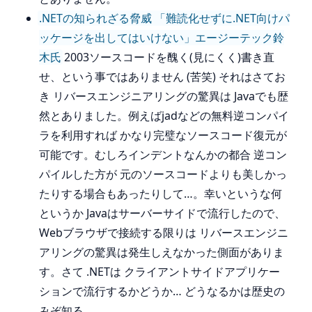
.NETの知られざる脅威 「難読化せずに.NET向けパ
ッケージを出してはいけない」エージーテック鈴
木氏
2003ソースコードを醜く(見にくく)書き直
せ、という事ではありません (苦笑) それはさてお
き リバースエンジニアリングの驚異は Javaでも歴
然とありました。例えばjadなどの無料逆コンパイ
ラを利用すれば かなり完璧なソースコード復元が
可能です。むしろインデントなんかの都合 逆コン
パイルした方が 元のソースコードよりも美しかっ
たりする場合もあったりして…。幸いというな何
というか Javaはサーバーサイドで流行したので、
Webブラウザで接続する限りは リバースエンジニ
アリングの驚異は発生しえなかった側面がありま
す。さて .NETは クライアントサイドアプリケー
ションで流行するかどうか… どうなるかは歴史の
みぞ知る。