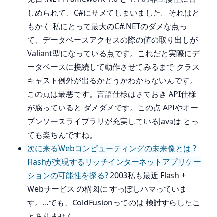
しめられて、C#にサメてしまいました。それはと
もかく 私にとって最大のC#.NETのダメな点っ
て、データベースアクセスの際の値の取り出しが
Valiant型になっている点です。これだと実際にデ
ータベースに接続して動作させてみるまで クラス
キャスト例外が出るかどうかわからないんです。
この点は最悪です。言語仕様はさておき API仕様
が腐っていると ダメダメです。この点 APIやオー
プンソースライブラリが充実しているJavaは とっ
ても楽ちんですね。
次に来るWebコンピューティングの未来像とは ?
Flashが実現するリッチインターネットアプリケー
ションの可能性を探る?
2003私も最近 Flash +
Webサービス の構図に すっぽしハマっていま
す。…でも、ColdFusionってのは 検討すらしたこ
とありません。