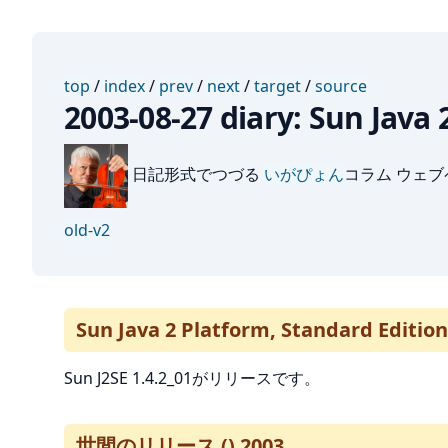
top
/
index
/
prev
/
next
/
target
/
source
2003-08-27 diary: Sun Jav
日記形式でつづる
いがぴょん
コラム ウェ
old-v2
Sun Java 2 Platform, Standard Editi
Sun J2SE 1.4.2_01がリリースです。
世間のリリース () 2003