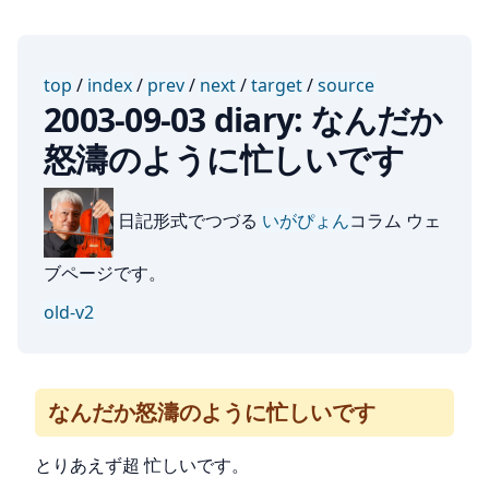
top
/
index
/
prev
/
next
/
target
/
source
2003-09-03 diary: なんだか
怒濤のように忙しいです
日記形式でつづる
いがぴょん
コラム ウェ
ブページです。
old-v2
なんだか怒濤のように忙しいです
とりあえず超 忙しいです。