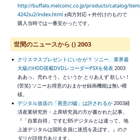
http://buffalo.melcoinc.co.jp/products/catalog/ite
4242iu2/index.html
±両方対応＋外付けのもので
購入当時では一番安かったです。
世間のニュースから () 2003
クリスマスプレゼントにいかが？ ソニー、業界最
大級のHDD搭載DVDレコーダーPSXを発表
2003
ああっ。売れそう。というか とりあえず 欲しい！
(苦笑) ソニーお得意のおまかせ録画機能は無い模
様。
デジタル放送の「善意の嘘」は許されるか
2003経
済産業研究所・上席研究員の方が書かれた記事。
『「自業自得」ですむBSデジタルとは違って、地
上波デジタルは国民全員に迷惑を及ぼす。』のク
ダリが説得力あります。