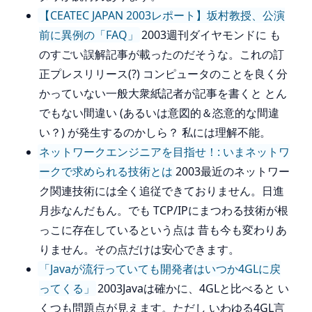
【CEATEC JAPAN 2003レポート】坂村教授、公演
前に異例の「FAQ」
2003週刊ダイヤモンドに も
のすごい誤解記事が載ったのだそうな。これの訂
正プレスリリース(?) コンピュータのことを良く分
かっていない一般大衆紙記者が記事を書くと とん
でもない間違い (あるいは意図的＆恣意的な間違
い？) が発生するのかしら？ 私には理解不能。
ネットワークエンジニアを目指せ！: いまネットワ
ークで求められる技術とは
2003最近のネットワー
ク関連技術には全く追従できておりません。日進
月歩なんだもん。でも TCP/IPにまつわる技術が根
っこに存在しているという点は 昔も今も変わりあ
りません。その点だけは安心できます。
「Javaが流行っていても開発者はいつか4GLに戻
ってくる」
2003Javaは確かに、4GLと比べると い
くつも問題点が見えます。ただし いわゆる4GL言