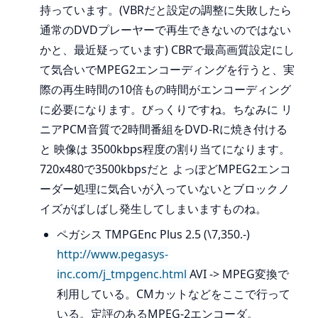
持っています。(VBRだと設定の調整に失敗したら
通常のDVDプレーヤーで再生できないのではない
かと、最近疑っています) CBRで最高画質設定にし
て気合いでMPEG2エンコーディングを行うと、実
際の再生時間の10倍もの時間がエンコーディング
に必要になります。びっくりですね。ちなみに リ
ニアPCM音質で2時間番組をDVD-Rに焼き付ける
と 映像は 3500kbps程度の割り当てになります。
720x480で3500kbpsだと よっぽどMPEG2エンコ
ーダー処理に気合いが入っていないとブロックノ
イズがばしばし発生してしまいますものね。
ペガシス TMPGEnc Plus 2.5 (\7,350.-)
http://www.pegasys-
inc.com/j_tmpgenc.html
AVI -> MPEG変換で
利用している。CMカットなどをここで行って
いる。定評のあるMPEG-2エンコーダ。