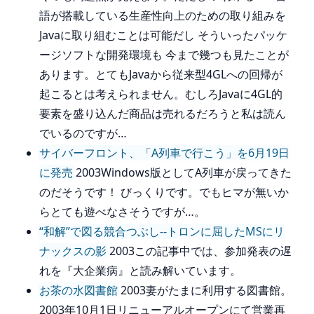
語が搭載している生産性向上のための取り組みを
Javaに取り組むことは可能だし そういったパッケ
ージソフトな開発環境も 今まで幾つも見たことが
あります。とてもJavaから従来型4GLへの回帰が
起こるとは考えられません。むしろJavaに4GL的
要素を盛り込んだ商品は売れるだろうと私は読ん
でいるのですが…
サイバーフロント、「A列車で行こう」を6月19日
に発売
2003Windows版としてA列車が戻ってきた
のだそうです！ びっくりです。でもヒマが無いか
らとても遊べなさそうですが…。
“和解”で図る競合つぶし--トロンに屈したMSにリ
ナックスの影
2003この記事中では、参加発表の遅
れを『大企業病』と読み解いています。
お茶の水図書館
2003妻がたまに利用する図書館。
2003年10月1日リニューアルオープンにて営業再