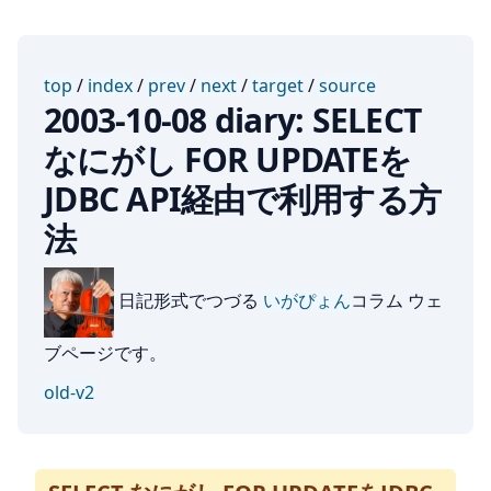
top
/
index
/
prev
/
next
/
target
/
source
2003-10-08 diary: SELECT
なにがし FOR UPDATEを
JDBC API経由で利用する方
法
日記形式でつづる
いがぴょん
コラム ウェ
ブページです。
old-v2