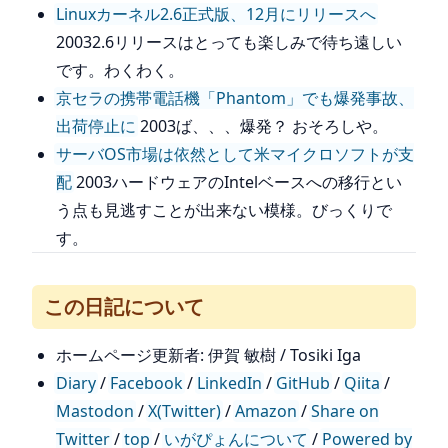
Linuxカーネル2.6正式版、12月にリリースへ
20032.6リリースはとっても楽しみで待ち遠しい
です。わくわく。
京セラの携帯電話機「Phantom」でも爆発事故、
出荷停止に
2003ば、、、爆発？ おそろしや。
サーバOS市場は依然として米マイクロソフトが支
配
2003ハードウェアのIntelベースへの移行とい
う点も見逃すことが出来ない模様。びっくりで
す。
この日記について
ホームページ更新者: 伊賀 敏樹 / Tosiki Iga
Diary
/
Facebook
/
LinkedIn
/
GitHub
/
Qiita
/
Mastodon
/
X(Twitter)
/
Amazon
/
Share on
Twitter
/
top
/
いがぴょんについて
/
Powered by