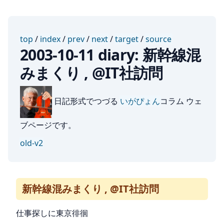
top
/
index
/
prev
/
next
/
target
/
source
2003-10-11 diary: 新幹線混
みまくり , @IT社訪問
日記形式でつづる
いがぴょん
コラム ウェ
ブページです。
old-v2
新幹線混みまくり , @IT社訪問
仕事探しに東京徘徊