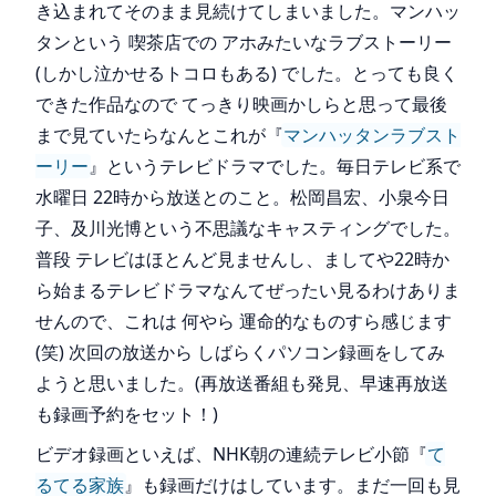
き込まれてそのまま見続けてしまいました。マンハッ
タンという 喫茶店での アホみたいなラブストーリー
(しかし泣かせるトコロもある) でした。とっても良く
できた作品なので てっきり映画かしらと思って最後
まで見ていたらなんとこれが『
マンハッタンラブスト
ーリー
』というテレビドラマでした。毎日テレビ系で
水曜日 22時から放送とのこと。松岡昌宏、小泉今日
子、及川光博という不思議なキャスティングでした。
普段 テレビはほとんど見ませんし、ましてや22時か
ら始まるテレビドラマなんてぜったい見るわけありま
せんので、これは 何やら 運命的なものすら感じます
(笑) 次回の放送から しばらくパソコン録画をしてみ
ようと思いました。(再放送番組も発見、早速再放送
も録画予約をセット！)
ビデオ録画といえば、NHK朝の連続テレビ小節『
て
るてる家族
』も録画だけはしています。まだ一回も見