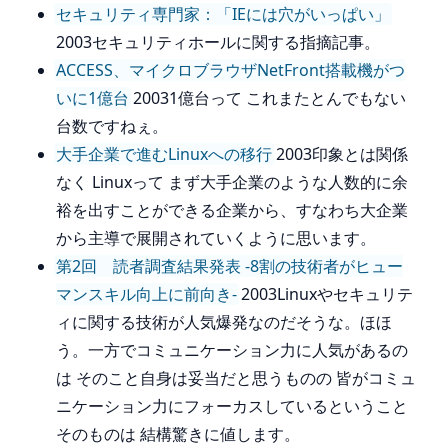
セキュリティ専門家：「IEには穴がいっぱい」
2003セキュリティホールに関する指摘記事。
ACCESS、マイクロブラウザNetFront搭載機がつ
いに1億台
20031億台って これまたとんでもない
台数ですねぇ。
大手企業で進むLinuxへの移行
2003印象とは関係
なく Linuxって まず大手企業のような人数的に余
裕を出すことができる企業から、すなわち大企業
から主導で展開されていくように思います。
第2回 読者調査結果発表 -8割の技術者がヒュー
マンスキル向上に前向き-
2003Linuxやセキュリテ
ィに関する技術が人気爆発なのだそうな。ほほ
う。一方でコミュニケーション力に人気があるの
は そのこと自身は妥当だと思うものの 皆がコミュ
ニケーション力にフォーカスしているということ
そのものは 結構驚きに値します。