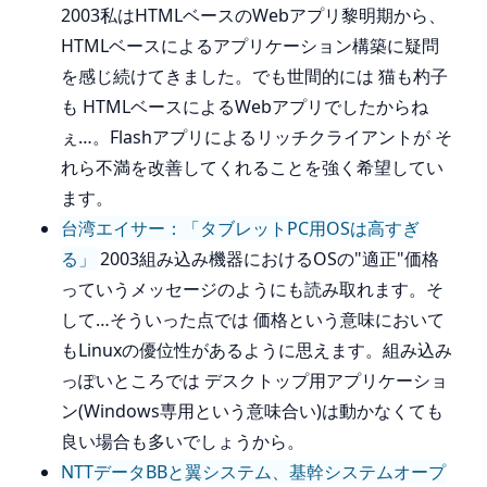
2003私はHTMLベースのWebアプリ黎明期から、
HTMLベースによるアプリケーション構築に疑問
を感じ続けてきました。でも世間的には 猫も杓子
も HTMLベースによるWebアプリでしたからね
ぇ…。Flashアプリによるリッチクライアントが そ
れら不満を改善してくれることを強く希望してい
ます。
台湾エイサー：「タブレットPC用OSは高すぎ
る」
2003組み込み機器におけるOSの"適正"価格
っていうメッセージのようにも読み取れます。そ
して…そういった点では 価格という意味において
もLinuxの優位性があるように思えます。組み込み
っぽいところでは デスクトップ用アプリケーショ
ン(Windows専用という意味合い)は動かなくても
良い場合も多いでしょうから。
NTTデータBBと翼システム、基幹システムオープ