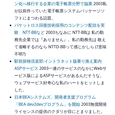
ン化へ移行する企業の電子帳票分野で協業
2003私
が以前作っていた電子帳票システムパッケージソ
フトにまつわる話題。
パケットロス回復技術採用のコンテンツ配信を実
験 NTT-BBなど
2003ちなみに NTT-BBは 私の勤
務先企業では『ありません』。私の勤務先は 敢え
て省略するのなら NTTD-BBって感じかしら (?意味
不明?)
駅前探検倶楽部:イントラネット版乗り換え案内
ASPサービス
2003一連のサービスのなかにWebサ
ービス版によるASPサービスがあるんだそうな。
ウェブサービス好奇心な私のハートをヒットしま
した。
日本BEAシステムズ、開発者支援プログラム
「BEA dev2devプログラム」を開始
2003無償開発
ライセンスの提供のクダリが目にとまりました。