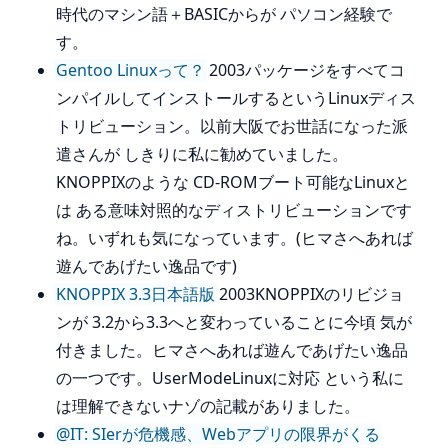
時代のマシン語＋BASICからが パソコン経験で
す。
Gentoo Linuxって？
2003パッケージをすべてコ
ンパイルしてインストールするというLinuxディス
トリビューション。以前大阪でお世話になった派
遣さんが しきりに私に勧めていました。
KNOPPIXのような CD-ROMブート可能なLinuxと
は ある意味対照的なディストリビューションです
ね。いずれも気になっています。(ヒマさへあれば
遊んであげたい逸品です)
KNOPPIX 3.3日本語版
2003KNOPPIXのリビジョ
ンが 3.2から3.3へと変わっていることに今頃 気が
付きました。ヒマさへあれば遊んであげたい逸品
の一つです。UserModeLinuxに対応 という私に
は理解できないナゾの記載がありました。
@IT: SIerが危機感、Webアプリの限界がくる