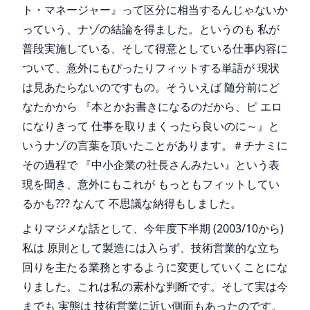
ト・マネージャー』って区分に相当するんじゃないか
っていう、ナゾの結論を得ました。というのも 私が
普段実施している、そして得意としている仕事内容に
ついて、意外にもぴったりフィットする単語が 現状
は見あたらないのですもの。そういえば 随分前にど
なたかから 『本とかお書きになるのだから、ピ エロ
になりきって 仕事を取りまくったら良いのに～』と
いうナゾの言葉を頂いたことがあります。＃チナミに
その過程で 『中小企業の社長さんみたい』という表
現を聞き、意外にもこれが もっともフィットしてい
るかも??? なんて 不思議な納得もしました。
よりマジメな話として、今年度下半期 (2003/10から)
私は 原則として製造には入らず、技術営業的な立ち
回りを主たる業務とするように変更していくことにな
りました。これは私の素朴な判断です。そして実は今
までも 実態は 技術営業に近い側面もあったのです。