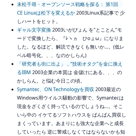
末松千尋・オープンソース戦略を探る： 第1回
CE Linuxは松下を変えるか
2003Linux系記事で 少
しハートをヒット。
ギャル文字変換
2003いがぴょん を"とことん"モ
ードで変換したら、『ﾚヽヵゞひoょω』になりま
した。なるほど、解読できなくも無いか…。(低レ
ベル暗号化、、、なのかしらん)
「研究者も街に出よ」，“技術オタク”を金に換え
るIBM
2003企業の本質は 金儲けにある、、、の
かしらん。と悩む今日この頃。
Symantec、ON Technologyを買収
2003最近の
Windows用ウイルス騒動の影響で、Symantecは
現金をざくざく持っているのでしょうね…。そこ
いら中の イケてるソフトハウスを ばんばん買収し
まくっています。あまりにも強大な企業へと成長
していったら 逆に警戒しなくてはならないかも知