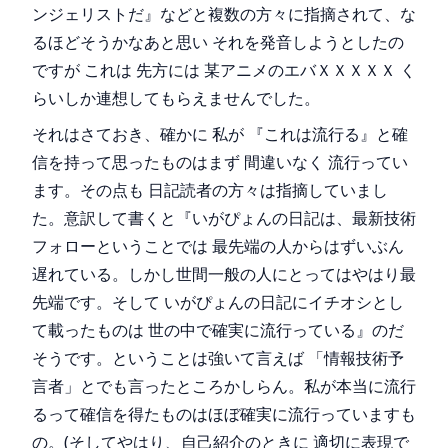
ンジェリストだ』などと複数の方々に指摘されて、な
るほどそうかなあと思い それを発音しようとしたの
ですが これは 先方には 某アニメのエバＸＸＸＸＸ く
らいしか連想してもらえませんでした。
それはさておき、確かに 私が 『これは流行る』と確
信を持って思ったものはまず 間違いなく 流行ってい
ます。その点も 日記読者の方々は指摘していまし
た。意訳して書くと『いがぴょんの日記は、最新技術
フォローということでは 最先端の人からはずいぶん
遅れている。しかし世間一般の人にとってはやはり最
先端です。そして いがぴょんの日記にイチオシとし
て載ったものは 世の中で確実に流行っている』のだ
そうです。ということは強いて言えば 「情報技術予
言者」とでも言ったところかしらん。私が本当に流行
るって確信を得たものはほぼ確実に流行っていますも
の。(そしてやはり、自己紹介のときに 適切に表現で