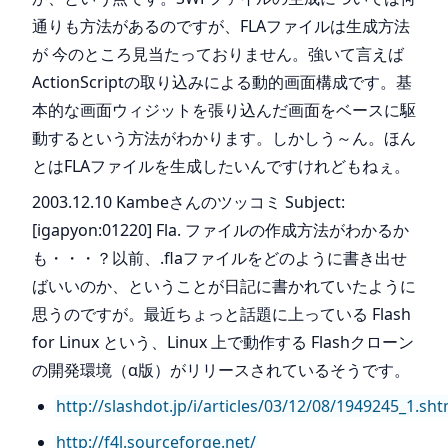
通りも方法があるのですが、FLAファイルは生成方法
が 今のところ見当たっておりません。強いて言えば
ActionScriptの取り込みによる動的画面構成です。基
本的な画面ウィジットを張り込んだ画面をベースに駆
動するという方法がわかります。しかしう～ん。ほん
とはFLAファイルを生成したいんですけれどもねぇ。
2003.12.10 Kambeさんのツッコミ Subject:
[igapyon:01220] Fla. ファイルの作成方法がわかるか
も・・・？以前、.flaファイルをどのように書き出せ
ばいいのか、ということが日記に書かれていたように
思うのですが。最近ちょっと話題に上っている Flash
for Linux という、Linux 上で動作する Flashクローン
の開発環境（α版）がリリースされているそうです。
http://slashdot.jp/i/articles/03/12/08/1949245_1.sht
http://f4l.sourceforge.net/