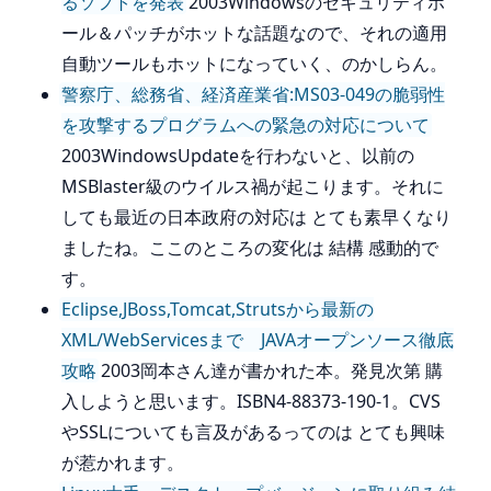
るソフトを発表
2003Windowsのセキュリティホ
ール＆パッチがホットな話題なので、それの適用
自動ツールもホットになっていく、のかしらん。
警察庁、総務省、経済産業省:MS03-049の脆弱性
を攻撃するプログラムへの緊急の対応について
2003WindowsUpdateを行わないと、以前の
MSBlaster級のウイルス禍が起こります。それに
しても最近の日本政府の対応は とても素早くなり
ましたね。ここのところの変化は 結構 感動的で
す。
Eclipse,JBoss,Tomcat,Strutsから最新の
XML/WebServicesまで JAVAオープンソース徹底
攻略
2003岡本さん達が書かれた本。発見次第 購
入しようと思います。ISBN4-88373-190-1。CVS
やSSLについても言及があるってのは とても興味
が惹かれます。