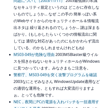
問題について（2003/11/11）
2003最低限の常識
なセキュリティ規定というのは どこかに存在しな
いものでしょうか… なぜ この手の 簡単っぽい系
のWebサイトからのセキュリティホール＆情報流
出ネタは 繰り返されるのでしょうか… 謎は深まる
ばかり。(もしかしたら いくつかの情報流出に関
しては 適切な対応があったのにもかかわらず流出
している、のかもしれませんけれどもね)
MS03-049が危険な理由
2003MSBlaster級ウイル
スを招きかねないセキュリティホールがWindows
に見つかっています。みなさまもご注意を。
警察庁、MS03-049を突く攻撃プログラムを確認
2003なにとぞみなさん WindowsUpdate適用など
の適切な運用を。ともすれば大変流行りますよ
ぉ。とっても危険です。
NEC，夜間にPCの電源を入れパッチを一括適用す