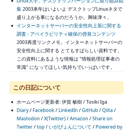
Linux大手、デスクトップバージョンに取り組み結
集
2003来年はいよいよ デスクトップLinuxネタで
盛り上がる事になるのだろうか。興味津々。
インターネットサーバーの安全性向上策に関する
調査 - アベイラビリティ確保の啓発コンテンツ
2003再度リンクメモ。インターネットサーバーの
安全性向上に関する とてもすばらしい資料です。
この資料にあるような情報は "情報処理従事者の
常識" になってほしい気持ちでいっぱいです。
この日記について
ホームページ更新者: 伊賀 敏樹 / Tosiki Iga
Diary
/
Facebook
/
LinkedIn
/
GitHub
/
Qiita
/
Mastodon
/
X(Twitter)
/
Amazon
/
Share on
Twitter
/
top
/
いがぴょんについて
/
Powered by