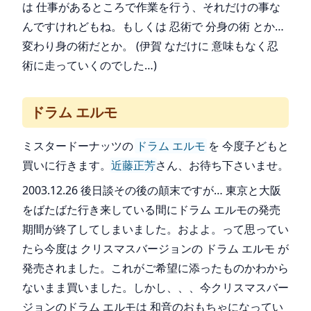
は 仕事があるところで作業を行う、それだけの事な
んですけれどもね。もしくは 忍術で 分身の術 とか…
変わり身の術だとか。 (伊賀 なだけに 意味もなく忍
術に走っていくのでした…)
ドラム エルモ
ミスタードーナッツの
ドラム エルモ
を 今度子どもと
買いに行きます。
近藤正芳
さん、お待ち下さいませ。
2003.12.26 後日談その後の顛末ですが… 東京と大阪
をばたばた行き来している間にドラム エルモの発売
期間が終了してしまいました。およよ。って思ってい
たら今度は クリスマスバージョンの ドラム エルモ が
発売されました。これがご希望に添ったものかわから
ないまま買いました。しかし、、、今クリスマスバー
ジョンのドラム エルモは 和音のおもちゃになってい