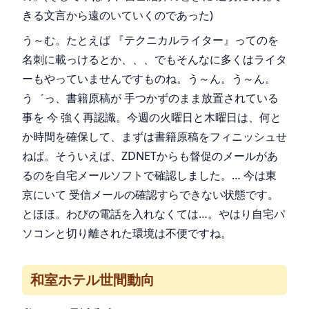
きる文言から遠のいていくのであった)
う～む。たとえば 『テクニカルライター』ってのを
名刺に載っけるとか、、、でもそんなに多くはライタ
ーもやっていませんですものね。う～ん。う～ん。
う゛っ、書籍原稿が 手つかずのまま放置されている
事を 今 強く再認識。今週の火曜日と木曜日は、何と
か時間を確保して、まずは書籍原稿をフィニッシュせ
ねば。そういえば、ZDNETからも督促のメールがあ
るのを自宅メールソフトで確認しました。… 今は東
京にいて 受信メールの確認すらできない状態です。
とほほ。わびの電話を入れなくては…。やはり自宅パ
ソコンと切り離された環境は不便ですね。
和室ホテル世間動向