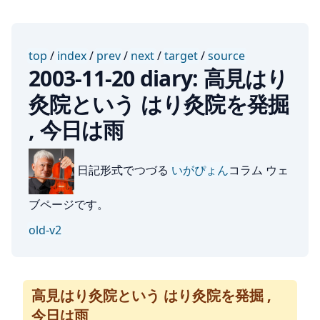
top
/
index
/
prev
/
next
/
target
/
source
2003-11-20 diary: 高見はり
灸院という はり灸院を発掘
, 今日は雨
日記形式でつづる
いがぴょん
コラム ウェ
ブページです。
old-v2
高見はり灸院という はり灸院を発掘 ,
今日は雨