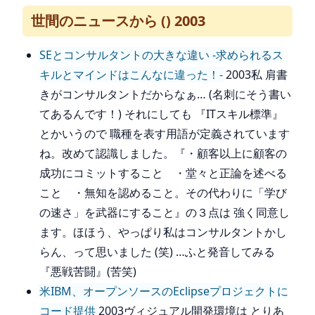
世間のニュースから () 2003
SEとコンサルタントの大きな違い -求められるス
キルとマインドはこんなに違った！-
2003私 肩書
きがコンサルタントだからなぁ… (名刺にそう書い
てあるんです！) それにしても 『ITスキル標準』
とかいうので 職種を表す用語が定義されています
ね。改めて認識しました。『・顧客以上に顧客の
成功にコミットすること ・堂々と正論を述べる
こと ・無知を認めること。その代わりに「学び
の速さ」を武器にすること』の３点は 強く同意し
ます。ほほう、やっぱり私はコンサルタントかし
らん、って思いました (笑) …ふと発音してみる
『悪戦苦闘』(苦笑)
米IBM、オープンソースのEclipseプロジェクトに
コード提供
2003ヴィジュアル開発環境は とりあ