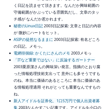
く日記を読ませて頂きます。なんだか興味範囲の
守備範囲がかぶっている雰囲気だし、文章のタッ
チ感が なんだか惹かれます。
秘密のLinux日記
2003日記探索: 文章と日記の内容
が 微妙にハートをヒット。
ASIPの徒然なるままに
2003日記探索: 有名どころ
の日記。メモっ。
電網徘徊録: かくたにさんのメモ
2003メモっ
「ITなど重要ではない」に反論するガートナー
2003栗原潔さんの興味深い発言。指摘のとおり腐
った情報処理技術支出って 意外にも多そうですも
のね。本当に価値のあるところに 本当に価値のあ
る情報処理適用 それがとっても重要なんですもの
ね。
新人アイドルを証券化、1口5万円で個人出資者募
集
2003なんかすごい記事です。アイドルを小口の