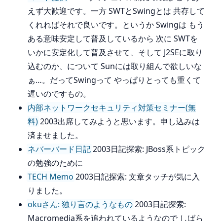
えず大歓迎です。一方 SWTとSwingとは 共存して
くれればそれで良いです。というか Swingは もう
ある意味安定して普及しているから 次に SWTを
いかに安定化して普及させて、そして J2SEに取り
込むのか、について Sunには取り組んで欲しいな
ぁ…。だってSwingって やっぱりとっても重くて
遅いのですもの。
内部ネットワークセキュリティ対策セミナー(無
料)
2003出席してみようと思います。申し込みは
済ませました。
ネバーバード日記
2003日記探索: JBoss系トピック
の勉強のために
TECH Memo
2003日記探索: 文章タッチが気に入
りました。
okuさん: 独り言のようなもの
2003日記探索:
Macromedia系を追われているようなので しばら