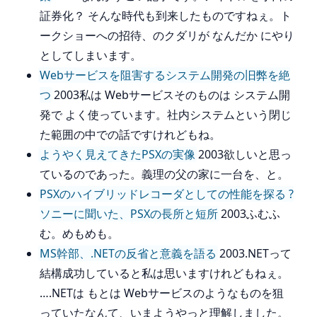
証券化？ そんな時代も到来したものですねぇ。ト
ークショーへの招待、のクダリが なんだか にやり
としてしまいます。
Webサービスを阻害するシステム開発の旧弊を絶
つ
2003私は Webサービスそのものは システム開
発で よく使っています。社内システムという閉じ
た範囲の中での話ですけれどもね。
ようやく見えてきたPSXの実像
2003欲しいと思っ
ているのであった。義理の父の家に一台を、と。
PSXのハイブリッドレコーダとしての性能を探る ?
ソニーに聞いた、PSXの長所と短所
2003ふむふ
む。めもめも。
MS幹部、.NETの反省と意義を語る
2003.NETって
結構成功していると私は思いますけれどもねぇ。
….NETは もとは Webサービスのようなものを狙
っていたなんて、いまようやっと理解しました。