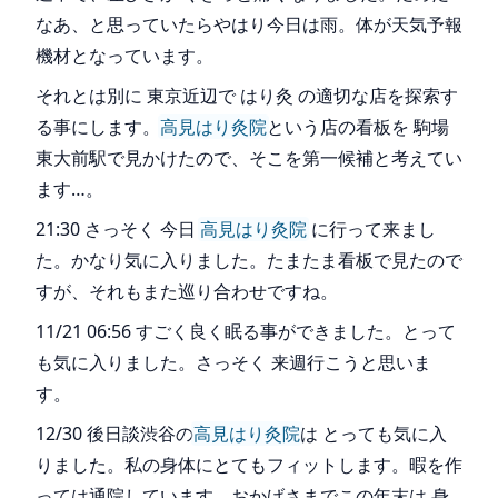
なあ、と思っていたらやはり今日は雨。体が天気予報
機材となっています。
それとは別に 東京近辺で はり灸 の適切な店を探索す
る事にします。
高見はり灸院
という店の看板を 駒場
東大前駅で見かけたので、そこを第一候補と考えてい
ます…。
21:30 さっそく 今日
高見はり灸院
に行って来まし
た。かなり気に入りました。たまたま看板で見たので
すが、それもまた巡り合わせですね。
11/21 06:56 すごく良く眠る事ができました。とって
も気に入りました。さっそく 来週行こうと思いま
す。
12/30 後日談渋谷の
高見はり灸院
は とっても気に入
りました。私の身体にとてもフィットします。暇を作
っては通院しています。おかげさまでこの年末は 身