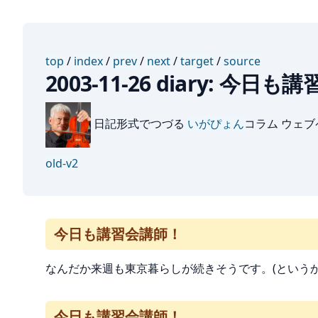
top
/
index
/
prev
/
next
/
target
/
source
2003-11-26 diary: 今日
日記形式でつづる
いがぴょん
コラム ウェ
old-v2
今日も講習会講師！
なんだか来週も東京暮らしが続きそうです。(という
今日も講習会講師！