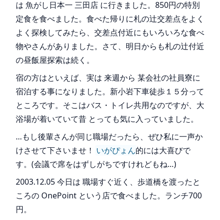
は 魚がし日本一 三田店 に行きました。850円の特別
定食を食べました。食べた帰りに札の辻交差点をよく
よく探検してみたら、交差点付近にもいろいろな食べ
物やさんがありました。さて、明日からも札の辻付近
の昼飯屋探索は続く。
宿の方はといえば、実は 来週から 某会社の社員寮に
宿泊する事になりました。新小岩下車徒歩１５分って
ところです。そこはバス・トイレ共用なのですが、大
浴場が着いていて昔 とっても気に入っていました。
…もし後輩さんが同じ職場だったら、ぜひ私に一声か
けさせて下さいませ！
いがぴょん
的には大喜びで
す。(会議で席をはずしがちですけれどもね…)
2003.12.05 今日は 職場すぐ近く、歩道橋を渡ったと
ころの OnePoint という店で食べました。ランチ700
円。