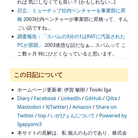
れば 気にしなくても良い？ (かもしれない…)
日立、ミューチップ社内ベンチャーを事業部に昇
格
2003社内ベンチャーが事業部に昇格って、すん
ごい話ですね…
調査報告：「スパムの3分の1はRATに汚染された
PCが原因」
2003迷惑な話だなぁ… スパムって こ
こ数ヶ月 特にひどくなっていると思います。
この日記について
ホームページ更新者: 伊賀 敏樹 / Tosiki Iga
Diary
/
Facebook
/
LinkedIn
/
GitHub
/
Qiita
/
Mastodon
/
X(Twitter)
/
Amazon
/
Share on
Twitter
/
top
/
いがぴょんについて
/
Powered by
Igapyonv3
本サイトの見解は、私 個人のものであり、株式会