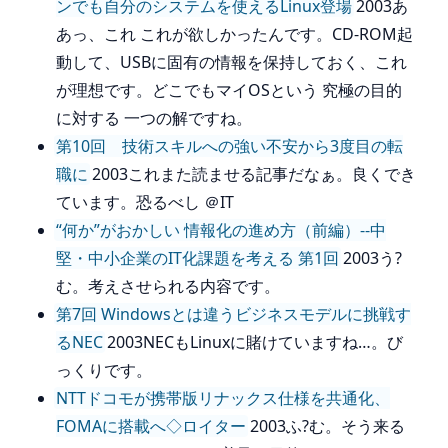
ンでも自分のシステムを使えるLinux登場
2003あ
あっ、これ これが欲しかったんです。CD-ROM起
動して、USBに固有の情報を保持しておく、これ
が理想です。どこでもマイOSという 究極の目的
に対する 一つの解ですね。
第10回 技術スキルへの強い不安から3度目の転
職に
2003これまた読ませる記事だなぁ。良くでき
ています。恐るべし ＠IT
“何か”がおかしい 情報化の進め方（前編）--中
堅・中小企業のIT化課題を考える 第1回
2003う?
む。考えさせられる内容です。
第7回 Windowsとは違うビジネスモデルに挑戦す
るNEC
2003NECもLinuxに賭けていますね…。び
っくりです。
NTTドコモが携帯版リナックス仕様を共通化、
FOMAに搭載へ◇ロイター
2003ふ?む。そう来る