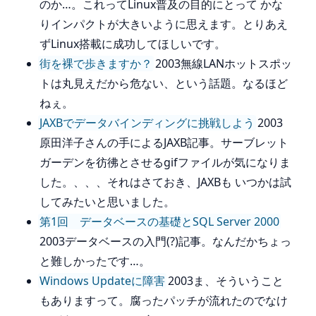
のか…。これってLinux普及の目的にとって かな
りインパクトが大きいように思えます。とりあえ
ずLinux搭載に成功してほしいです。
街を裸で歩きますか？
2003無線LANホットスポッ
トは丸見えだから危ない、という話題。なるほど
ねぇ。
JAXBでデータバインディングに挑戦しよう
2003
原田洋子さんの手によるJAXB記事。サーブレット
ガーデンを彷彿とさせるgifファイルが気になりま
した。、、、それはさておき、JAXBも いつかは試
してみたいと思いました。
第1回 データベースの基礎とSQL Server 2000
2003データベースの入門(?)記事。なんだかちょっ
と難しかったです…。
Windows Updateに障害
2003ま、そういうこと
もありますって。腐ったパッチが流れたのでなけ