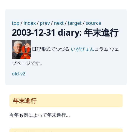
top
/
index
/
prev
/
next
/
target
/
source
2003-12-31 diary: 年末進行
日記形式でつづる
いがぴょん
コラム ウェ
ブページです。
old-v2
年末進行
今年も例によって年末進行…