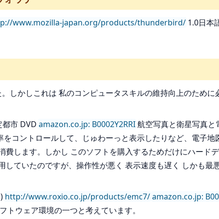
tp://www.mozilla-japan.org/products/thunderbird/
1.0日
た。しかしこれは 私のコンピュータスキルの維持向上のために
都市 DVD
amazon.co.jp: B0002Y2RRI
航空写真と衛星写真と
率をコントロールして、じゅわーっと表示したりなど、電子地図
を消費します。しかし このソフトを購入するためだけにハード
用していたのですが、操作性が悪く 表示速度も遅く しかも最
。
)
http://www.roxio.co.jp/products/emc7/
amazon.co.jp: B
安定したソフトウェア環境の一つと考えています。