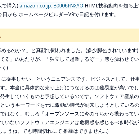
版で購入)
amazon.co.jp: B0006FNXYO
HTML技術動向を知る
日から ホームページビルダーV9で日記を付けます。
…
辞めるのか？」と真顔で問われました。(多少脚色されています
てる」のあたりが、「独立して起業するぞー」感を漂わせてい
く)
及に従事したい」というニュアンスです。ビジネスとして、仕
す。本当に具体的な売り上げにつなげるのは難易度が高いでし
発生していくものと予想しているのです。ソフトウェア産業の
ソースというキーワードを元に激動の時代が到来しようとしている
ではなく、むしろ「オープンソースに今のうちから携わってい
ていないソフトウェアエンジニアは危機感を感じるべき時代が
しょうね。でも時間切れにて 推敲はできません…)