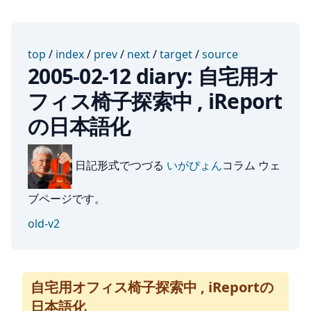
top
/
index
/
prev
/
next
/
target
/
source
2005-02-12 diary: 自宅用オ
フィス椅子探索中 , iReport
の日本語化
日記形式でつづる
いがぴょん
コラム ウェ
ブページです。
old-v2
自宅用オフィス椅子探索中 , iReportの
日本語化