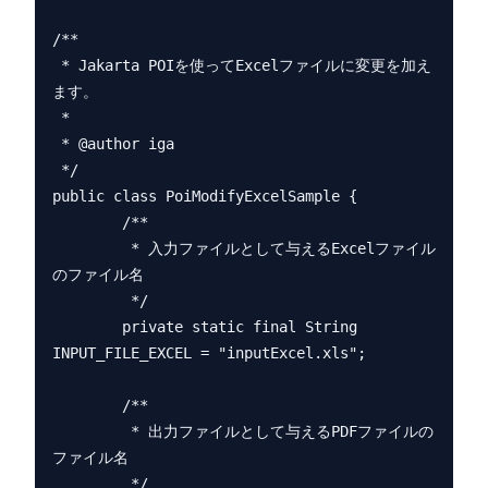
/**

 * Jakarta POIを使ってExcelファイルに変更を加え
ます。

 * 

 * @author iga

 */

public class PoiModifyExcelSample {

        /**

         * 入力ファイルとして与えるExcelファイル
のファイル名

         */

        private static final String 
INPUT_FILE_EXCEL = "inputExcel.xls";

        /**

         * 出力ファイルとして与えるPDFファイルの
ファイル名

         */
