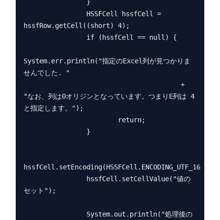
                }

                HSSFCell hssfCell = 
hssfRow.getCell((short) 4);

                if (hssfCell == null) {

System.err.println("指定のExcel列が見つかりま
せんでした. "

                                        + 
"なお、列は0オリジンとなっています。つまりE列は 4 
と指定します。");

                        return;

                }

hssfCell.setEncoding(HSSFCell.ENCODING_UTF_16);

                hssfCell.setCellValue("値の
セット");

                System.out.println("処理後の