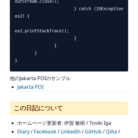
outStream.close();

                        } catch (IOException 
ex2) {

ex2.printStackTrace();

                        }

                }

        }

他のJakarta POIのサンプル
Jakarta POI
この日記について
ホームページ更新者: 伊賀 敏樹 / Tosiki Iga
Diary
/
Facebook
/
LinkedIn
/
GitHub
/
Qiita
/