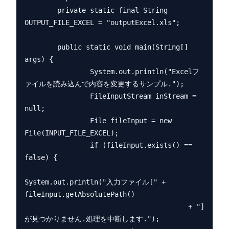
        private static final String 
OUTPUT_FILE_EXCEL = "outputExcel.xls";

        public static void main(String[] 
args) {

                System.out.println("Excelフ
ァイルを読み込んで内容を変更するサンプル.");

                FileInputStream inStream = 
null;

                File fileInput = new 
File(INPUT_FILE_EXCEL);

                if (fileInput.exists() == 
false) {

System.out.println("入力ファイル[" + 
fileInput.getAbsolutePath()

                                        + "]
が見つかりません.処理を中断します.");
