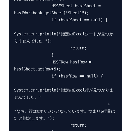
                HSSFSheet hssfSheet = 
hssfWorkbook.getSheet("Sheet1");

                if (hssfSheet == null) {

System.err.println("指定のExcelシートが見つか
りませんでした.");

                        return;

                }

                HSSFRow hssfRow = 
hssfSheet.getRow(5);

                if (hssfRow == null) {

System.err.println("指定のExcel行が見つかりま
せんでした. "

                                        + 
"なお、行は0オリジンとなっています。つまり6行目は 
5 と指定します。");

                        return;
