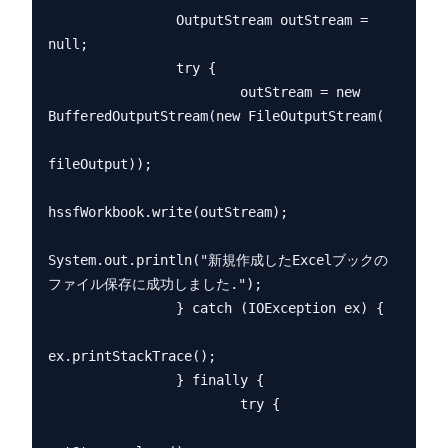
                OutputStream outStream = 
null;

                try {

                        outStream = new 
BufferedOutputStream(new FileOutputStream(

fileOutput));

hssfWorkbook.write(outStream);

System.out.println("新規作成したExcelブックの
ファイル保存に成功しました.");

                } catch (IOException ex) {

ex.printStackTrace();

                } finally {

                        try {
