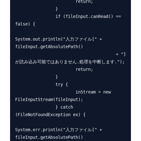
                        return;

                }

                if (fileInput.canRead() == 
false) {

System.out.println("入力ファイル[" + 
fileInput.getAbsolutePath()

                                        + "]
が読み込み可能ではありません.処理を中断します.");

                        return;

                }

                try {

                        inStream = new 
FileInputStream(fileInput);

                } catch 
(FileNotFoundException ex) {

System.err.println("入力ファイル[" + 
fileInput.getAbsolutePath()
