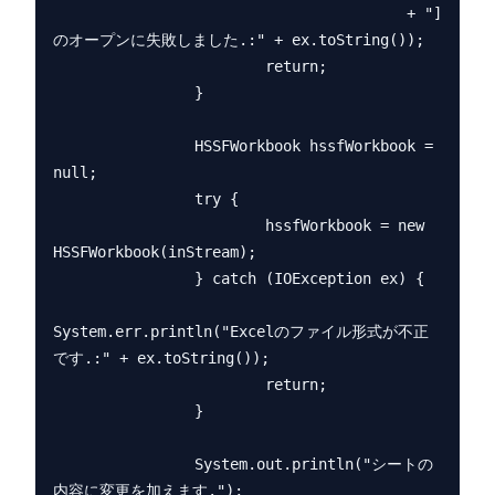
                                        + "]
のオープンに失敗しました.:" + ex.toString());

                        return;

                }

                HSSFWorkbook hssfWorkbook = 
null;

                try {

                        hssfWorkbook = new 
HSSFWorkbook(inStream);

                } catch (IOException ex) {

System.err.println("Excelのファイル形式が不正
です.:" + ex.toString());

                        return;

                }

                System.out.println("シートの
内容に変更を加えます.");
