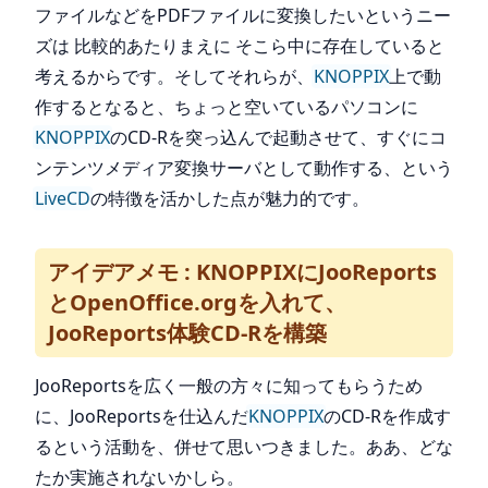
ファイルなどをPDFファイルに変換したいというニー
ズは 比較的あたりまえに そこら中に存在していると
考えるからです。そしてそれらが、
KNOPPIX
上で動
作するとなると、ちょっと空いているパソコンに
KNOPPIX
のCD-Rを突っ込んで起動させて、すぐにコ
ンテンツメディア変換サーバとして動作する、という
LiveCD
の特徴を活かした点が魅力的です。
アイデアメモ : KNOPPIXにJooReports
とOpenOffice.orgを入れて、
JooReports体験CD-Rを構築
JooReportsを広く一般の方々に知ってもらうため
に、JooReportsを仕込んだ
KNOPPIX
のCD-Rを作成す
るという活動を、併せて思いつきました。ああ、どな
たか実施されないかしら。