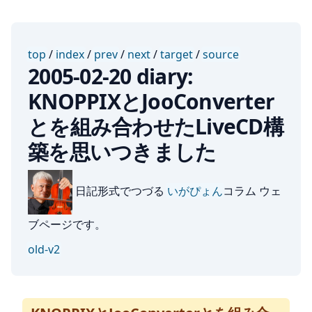
top
/
index
/
prev
/
next
/
target
/
source
2005-02-20 diary:
KNOPPIXとJooConverter
とを組み合わせたLiveCD構
築を思いつきました
日記形式でつづる
いがぴょん
コラム ウェ
ブページです。
old-v2