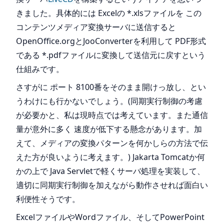
きました。具体的には Excelの *.xlsファイルを この
コンテンツメディア変換サーバに送信すると
OpenOffice.orgとJooConverterを利用して PDF形式
である *.pdfファイルに変換して送信元に戻すという
仕組みです。
さすがに ポート 8100番をそのまま開けっ放し、とい
うわけにも行かないでしょう。(同期実行制御の考慮
が必要かと、私は現時点では考えています。また通信
量が意外に多く 速度が低下する懸念があります。加
えて、メディアの変換パターンを何かしらの方法で伝
えた方が良いように考えます。) Jakarta Tomcatか何
かの上で Java Servletで軽くサーバ処理を実装して、
適切に同期実行制御を加えながら動作させれば面白い
利便性そうです。
ExcelファイルやWordファイル、そしてPowerPoint