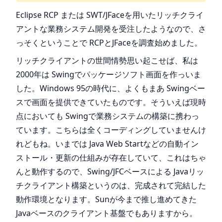
Eclipse RCP または SWT/JFaceを用いたリッチクライ
アントな業務システム開発を受注したようなので、さ
っそくということで RCPとJFaceを調査始めました。
リッチクライアントの世間情勢思い起こせば、私は
2000年は Swingでパッケージソフト画面を作っいま
した。Windows 95の時代に、よくもまあ Swingベー
スで画面を提供できていたものです。そういえば現時
点においても Swingで業務システムの構築に携わっ
ています。こちらは全くコーディングしていませんけ
れどもね。いまでは Java Web Startなどの自動イン
ストール・更新の仕組みが存在していて、これはちゃ
んと動作するので、Swing/JFCベースによる Javaリッ
チクライアント構築というのは、完成されて完結した
動作環境となります。Sunが今まで推し進めてきた
Javaベースのクライアント基盤でもありますから。