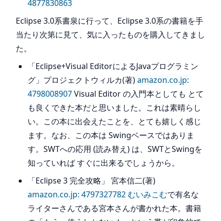
4877830863
Eclipse 3.0系書泉に行って、Eclipse 3.0系の書籍を手
当たり次第に見て、気に入ったものを購入してきまし
た。
「Eclipse+Visual EditorによるJavaプログラミン
グ」プロジェクトウィルカ(著)
amazon.co.jp:
4798008907
Visual Editor の入門本としても とて
も良くできた本だと思いました。これは素晴らし
い。この本に出会えたことを、とても嬉しく感じ
ます。なお、この本は Swingベースではありま
す。SWTへの応用 (読み替え) は、SWTとSwingを
知っていれば すぐに出来るでしょうから。
「Eclipse 3 完全攻略」 宮本信二(著)
amazon.co.jp: 4797327782
むいみこむ
で有名な
ライターさんである宮本さんが書かれた本。書籍