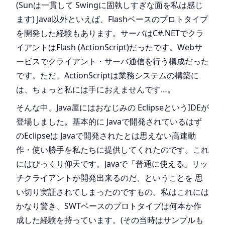
(Sunは一貫して Swingに固執しすぎな面を私は感じ
ます) Java以外といえば、Flashベースのプロトタイプ
を開発した経験もあります。サーバはC#.NETでクラ
イアントはFlash (ActionScript)だったです。Webサ
ービスでクライアント・サーバ通信を行う構成だった
です。ただ、ActionScriptは業務システムの構築に
は、ちょっと私には手におえませんです…。
そんな中、Java屋にはおなじみの EclipseというIDEが
登場しました。基本的に Javaで開発されているはず
のEclipseは Javaで開発されたとは思えない高速動
作・使い勝手を私たちに提供してくれたのです。これ
にはびっくり仰天です。Javaで「普通に使える」リッ
チクライアントが開発出来るのだ、ということを 思
い切り実証されてしまったのですもの。私はこれには
かなり驚き、SWTベースのプロトタイプは何本か作
成した経験を持っています。(その当時はサンプルも