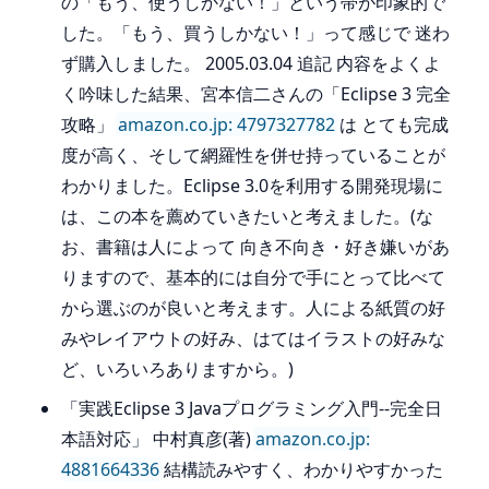
の「もう、使うしかない！」という帯が印象的で
した。「もう、買うしかない！」って感じで 迷わ
ず購入しました。 2005.03.04 追記 内容をよくよ
く吟味した結果、宮本信二さんの「Eclipse 3 完全
攻略」
amazon.co.jp: 4797327782
は とても完成
度が高く、そして網羅性を併せ持っていることが
わかりました。Eclipse 3.0を利用する開発現場に
は、この本を薦めていきたいと考えました。(な
お、書籍は人によって 向き不向き・好き嫌いがあ
りますので、基本的には自分で手にとって比べて
から選ぶのが良いと考えます。人による紙質の好
みやレイアウトの好み、はてはイラストの好みな
ど、いろいろありますから。)
「実践Eclipse 3 Javaプログラミング入門--完全日
本語対応」 中村真彦(著)
amazon.co.jp:
4881664336
結構読みやすく、わかりやすかった