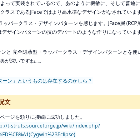
によって実装されているので、あのように機敏に、そして普通に操
ラスであるJFaceではより高水準なデザインがなされていま
ラッパークラス・デザインパターンを感じます。JFace層 (R
ceはデザインパターンの技のデパートのような作りになってい
ーンと 完全隠蔽型・ラッパークラス・デザインパターンとを使
奥が深いですね…。
インパターン」というものは存在するのかしら？
の呪文
。下記のページを頼りに接続に成功しました。
p://t-struts.sourceforge.jp/wiki/index.php?
D%CB%A1(Cygwin%2BEclipse)