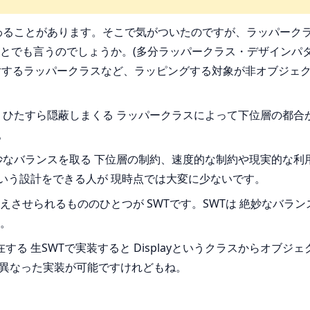
わることがあります。そこで気がついたのですが、ラッパーク
でも言うのでしょうか。(多分ラッパークラス・デザインパター
どに対するラッパークラスなど、ラッピングする対象が非オブジ
: ひたすら隠蔽しまくる ラッパークラスによって下位層の都
。
絶妙なバランスを取る 下位層の制約、速度的な制約や現実的な
いう設計をできる人が 現時点では大変に少ないです。
させられるもののひとつが SWTです。SWTは 絶妙なバラ
。
る 生SWTで実装すると Displayというクラスからオブ
た異なった実装が可能ですけれどもね。