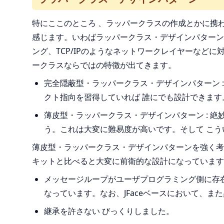
特にここのところ 、ラッパークラスの作成とかに携
感じます。いわばラッパークラス・デザインパターンと
ング、TCP/IPのようなネットワークレイヤーな
ークラスならではの特徴が出てきます。
完全隠蔽型・ラッパークラス・デザインパターン 
クト指向を習得していれば 誰にでも設計できます
薄皮型・ラッパークラス・デザインパターン : 
う。これは大変に難易度が高いです。そして こう
薄皮型・ラッパークラス・デザインパターンを強く考え
キットと比べると大変に前衛的な設計になっています
メッセージループがユーザプログラミング側に存在す
なっています。なお、JFaceベースにおいて、ま
継承を許さない びっくりしました。