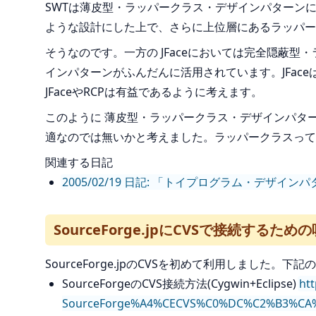
SWTは薄皮型・ラッパークラス・デザインパターン
ような設計にした上で、さらに上位層にあるラッパーク
そうなのです。一方の JFaceにおいては完全隠蔽型・
インパターンがふんだんに活用されています。JFa
JFaceやRCPは有益であるように考えます。
このように 薄皮型・ラッパークラス・デザインパタ
適なのでは無いかと考えました。ラッパークラスって
関連する日記
2005/02/19 日記: 「トイプログラム・デザ
SourceForge.jpにCVSで接続するため
SourceForge.jpのCVSを初めて利用しました
SourceForgeのCVS接続方法(Cygwin+Eclipse)
htt
SourceForge%A4%CECVS%C0%DC%C2%B3%CA%F