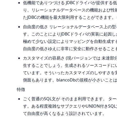
低機能でありつづける JDBCドライバが提供する
り、リレーショナルデータベースの機能および性
たJDBCの機能を最大限利用することができます
自由度の低さ リレーショナルデータベース上の型
す。このことによりJDBCドライバの実装に起因
極めて少ない設定によりマッピングを自動生成する
自由度の低さゆえに非常に安全に動作させること
カスタマイズの容易さ (現バージョンでは 未達
生することでしょう。生成されるソースコードにい
ています。そういったカスタマイズのしやすさを実
側面もあります。blancoDbの規模が小さいこ
特徴
ごく普通のSQL文が そのまま利用できます。 タ
す。ある程度複雑なサブクエリやUNION付きSQ
て自由度が高くなるよう設計されています。