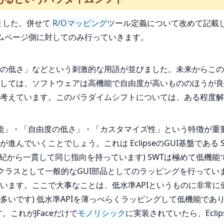
更新しました。併せて
R/Oマッピング
ツール定義について改めて記載
ムページ側に対してのみ行っていきます。
の低さ」などという刺激的な用語が並びました。未来からこの
しては、ソフトウェアは高機能で自由度が高いもののほうが良
考えています。このパラダイムシフトについては、ある程度解
機能」・「自由度の低さ」・「カスタマイズ性」という特徴が重
でいくことでしょう。これは EclipseのGUI基盤である S
前世紀から一貫して同じ指向を持っています) SWTは極めて低
ラスとして一般的なGUI部品としてのラッピングを行っています。E
ます。ここで大事なことは、低水準APIというものに非常に価
いです) 低水準APIを薄っぺらくラッピングして低機能であり
これがJFaceだけで
モノリシック
に実装されていたら、Ecl