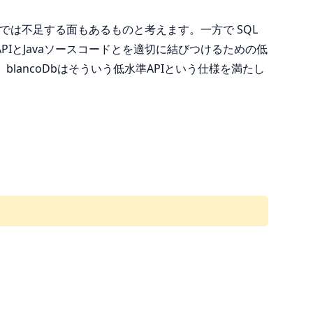
けでは不足する面もあるものと考えます。一方で SQL
APIとJavaソースコードとを適切に結びつけるための低
ancoDbはそういう低水準APIという仕様を満たし