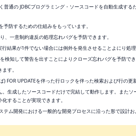
 ごく普通の JDBCプログラミング・ソースコードを自動生成す
グを予防するための仕組みをもっています。
り、一意制約違反の処理忘れバグを予防できます。
、実行結果が1件でない場合には例外を発生させることよにり処
を検知して警告を出すことによりクローズ忘れバグを予防でき
きます。
) FOR UPDATEを伴った行ロックを伴った検索および行の
ん。生成したソースコードだけで完結して動作します。またソー
小化することが実現できます。
システム開発における一般的な開発プロセスに沿った形で設計お