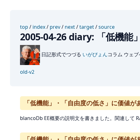
top
/
index
/
prev
/
next
/
target
/
source
2005-04-26 diary
日記形式でつづる
いがぴょん
コラム ウェ
old-v2
「低機能」・「自由度の低さ」に価値が
blancoDb EE概要の説明文を書きました。関連し
「低機能」・「自由度の低さ」に価値が