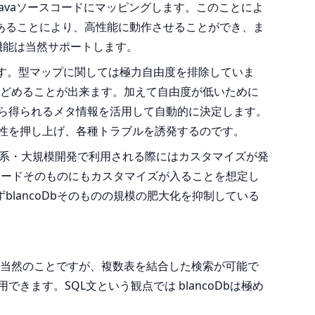
Javaソースコードにマッピングします。このことによ
あることにより、高性能に動作させることができ、ま
機能は当然サポートします。
ます。型マップに関しては極力自由度を排除していま
にとどめることが出来ます。加えて自由度が低いために
から得られるメタ情報を活用して自動的に決定します。
性を押し上げ、各種トラブルを誘発するのです。
基幹系・大規模開発で利用される際にはカスタマイズが発
スコードそのものにもカスタマイズが入ることを想定し
lancoDbそのものの規模の肥大化を抑制している
。
す。当然のことですが、複数表を結合した検索が可能で
ます。SQL文という観点では blancoDbは極め