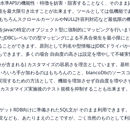
低水準APIの機能性・特徴を妨害・阻害することなく、そのまま
能を最大限引き出すことが出来ます。ツールとしては低機能で
。もちろんスクロールカーソルやNULL許容列対応など最低限の
をJavaの特定のオブジェクト型に強制的にマッピングを行い
したJDBCレベルでの型マッピングによる不具合発生を最小限
ことができます。原則として列名や型情報はJDBCドライバ
もできます。多くの場合 自由度の高さは設定を増やして不確実
部分が含まれる) カスタマイズの容易さを理念としています。
ろいろ手が加わるのはもちろんのこと、blancoDbのソー
現するための方法として、機能を増加させず自由度を増やさずb
とはカスタマイズ実施後のテスト規模を抑制することも出来ます
ーゲットRDB向けに準備されたSQL文が そのまま利用できま
L文なども、あたりまえのことですが、ごく当然のものとして利用でき