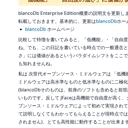
blancoDb Enterprise Edition概要の説明文を
転載しておきます。基本的に、更新は
blancoDb
ホー
blancoDb
ホームページ
比較して特徴を書いてみると、「低機能」・「自由度
ね。でも、この日記を書いている時点での一般通念と
さ」には価値があるというパラダイムシフトをここで
も知れませんね。
私は 次世代オープンソース・ミドルウェアは 「低
ミドルウェアは高水準なものと低水準なものに二極化が進ん
(blancoDbそのものは、前身のソフトも含めると
いものです。反して JFaceは高機能で自由度が高く、ク
プンソース・ミドルウェアによって初めて実現されてい
て説明しなくてもわかってもらえることが現時点では多
されません)、とても高性能に動作することが出来ます。