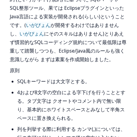
SQL整形ツール、果ては Eclipseプラグインといった
Java言語による実装が開発される(らしい)ということ
です。(
いがぴょん
が開発するわけではありません
し、
いがぴょん
にそのスキルはありません)とりあえ
ず慣習的なSQLコーディング規約について最低限は尊
重して踏襲しつつも、Eclipse/Java風のルールも強く
意識しながら まずは素案を作成開始しました。
原則
SQLキーワードは大文字とする。
4および8文字の空白による字下げを行うこととす
る。タブ文字は クオートやコメント内で無い限
り、基本的にホワイトスペースとみなして半角ス
ペースに置き換えられる。
列を列挙する際に利用する カンマ(,)については、