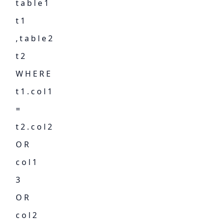
t a b l e 1
t 1
, t a b l e 2
t 2
W H E R E
t 1 . c o l 1
=
t 2 . c o l 2
O R
c o l 1
3
O R
c o l 2