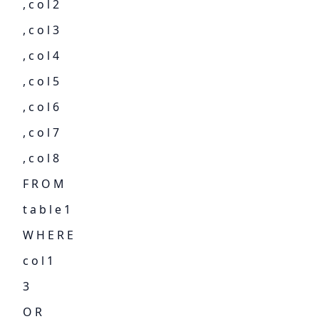
, c o l 2
, c o l 3
, c o l 4
, c o l 5
, c o l 6
, c o l 7
, c o l 8
F R O M
t a b l e 1
W H E R E
c o l 1
3
O R