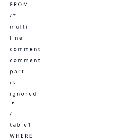
F R O M
/ *
m u l t i
l i n e
c o m m e n t
c o m m e n t
p a r t
i s
i g n o r e d
/
t a b l e 1
W H E R E