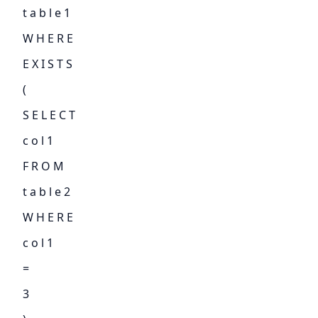
t a b l e 1
W H E R E
E X I S T S
(
S E L E C T
c o l 1
F R O M
t a b l e 2
W H E R E
c o l 1
=
3