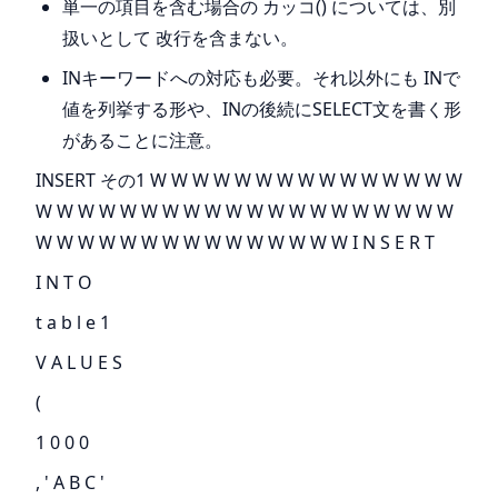
単一の項目を含む場合の カッコ() については、別
扱いとして 改行を含まない。
INキーワードへの対応も必要。それ以外にも INで
値を列挙する形や、INの後続にSELECT文を書く形
があることに注意。
INSERT その1 W W W W W W W W W W W W W W W
W W W W W W W W W W W W W W W W W W W W
W W W W W W W W W W W W W W W I N S E R T
I N T O
t a b l e 1
V A L U E S
(
1 0 0 0
, ' A B C '