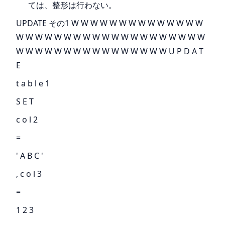
ては、整形は行わない。
UPDATE その1 W W W W W W W W W W W W W W
W W W W W W W W W W W W W W W W W W W W
W W W W W W W W W W W W W W W W U P D A T
E
t a b l e 1
S E T
c o l 2
=
' A B C '
, c o l 3
=
1 2 3