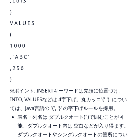
, c o l 3
)
V A L U E S
(
1 0 0 0
, ' A B C '
, 2 5 6
)
※ポイント: INSERTキーワードは先頭に位置づけ。
INTO, VALUESなどは 4字下げ。丸カッコ'(' ')' につい
ては、Java言語の '{', '}' の字下げルールを採用。
表名・列名は ダブルクオート(")で囲むことが可
能。ダブルクオート内は 空白などが入り得ます。
ダブルクオートやシングルクオートの箇所につい