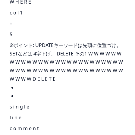
W H E R E
c o l 1
=
5
※ポイント: UPDATEキーワードは先頭に位置づけ。
SETなどは 4字下げ。 DELETE その1 W W W W W W
W W W W W W W W W W W W W W W W W W W W
W W W W W W W W W W W W W W W W W W W W
W W W W D E L E T E
s i n g l e
l i n e
c o m m e n t