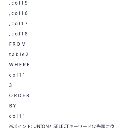
, c o l 1 5
, c o l 1 6
, c o l 1 7
, c o l 1 8
F R O M
t a b l e 2
W H E R E
c o l 1 1
3
O R D E R
B Y
c o l 1 1
※ポイント: UNIONとSELECTキーワードは先頭に位