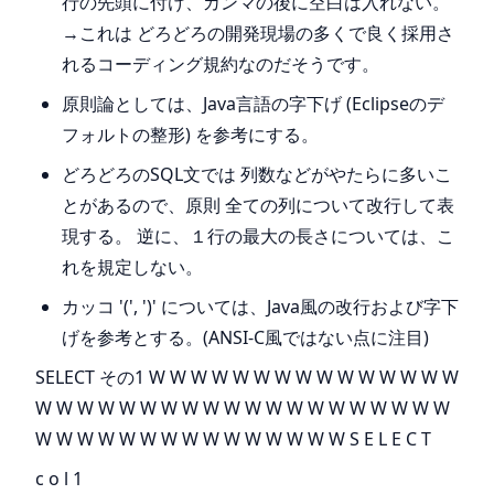
行の先頭に付け、カンマの後に空白は入れない。
→これは どろどろの開発現場の多くで良く採用さ
れるコーディング規約なのだそうです。
原則論としては、Java言語の字下げ (Eclipseのデ
フォルトの整形) を参考にする。
どろどろのSQL文では 列数などがやたらに多いこ
とがあるので、原則 全ての列について改行して表
現する。 逆に、１行の最大の長さについては、こ
れを規定しない。
カッコ '(', ')' については、Java風の改行および字下
げを参考とする。(ANSI-C風ではない点に注目)
SELECT その1 W W W W W W W W W W W W W W W
W W W W W W W W W W W W W W W W W W W W
W W W W W W W W W W W W W W W S E L E C T
c o l 1