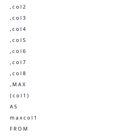
, c o l 2
, c o l 3
, c o l 4
, c o l 5
, c o l 6
, c o l 7
, c o l 8
, M A X
( c o l 1 )
A S
m a x c o l 1
F R O M