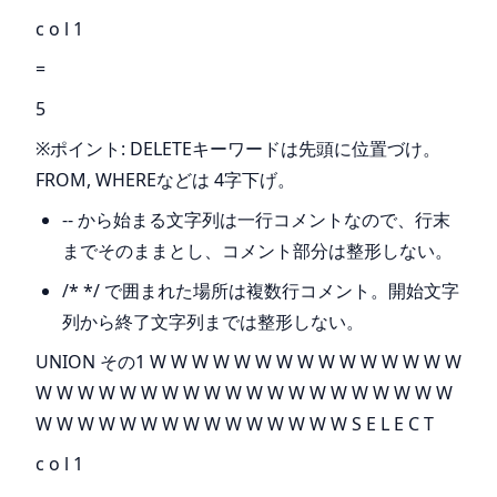
c o l 1
=
5
※ポイント: DELETEキーワードは先頭に位置づけ。
FROM, WHEREなどは 4字下げ。
-- から始まる文字列は一行コメントなので、行末
までそのままとし、コメント部分は整形しない。
/* */ で囲まれた場所は複数行コメント。開始文字
列から終了文字列までは整形しない。
UNION その1 W W W W W W W W W W W W W W W
W W W W W W W W W W W W W W W W W W W W
W W W W W W W W W W W W W W W S E L E C T
c o l 1