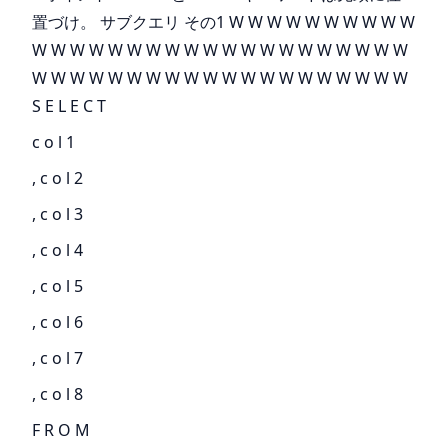
置づけ。 サブクエリ その1 W W W W W W W W W W
W W W W W W W W W W W W W W W W W W W W
W W W W W W W W W W W W W W W W W W W W
S E L E C T
c o l 1
, c o l 2
, c o l 3
, c o l 4
, c o l 5
, c o l 6
, c o l 7
, c o l 8
F R O M