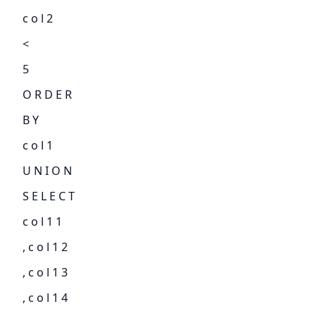
c o l 2
<
5
O R D E R
B Y
c o l 1
U N I O N
S E L E C T
c o l 1 1
, c o l 1 2
, c o l 1 3
, c o l 1 4