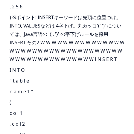
, 2 5 6
) ※ポイント: INSERTキーワードは先頭に位置づけ。
INTO, VALUESなどは 4字下げ。丸カッコ'(' ')' につい
ては、Java言語の '{', '}' の字下げルールを採用
INSERT その2 W W W W W W W W W W W W W W W
W W W W W W W W W W W W W W W W W W W W
W W W W W W W W W W W W W W W I N S E R T
I N T O
" t a b l e
n a m e 1 "
(
c o l 1
, c o l 2