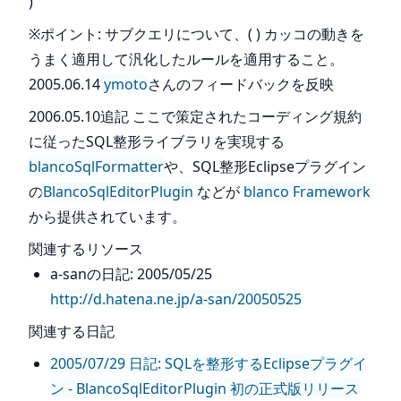
)
※ポイント: サブクエリについて、( ) カッコの動きを
うまく適用して汎化したルールを適用すること。
2005.06.14
ymoto
さんのフィードバックを反映
2006.05.10追記 ここで策定されたコーディング規約
に従ったSQL整形ライブラリを実現する
blancoSqlFormatter
や、SQL整形Eclipseプラグイン
の
BlancoSqlEditorPlugin
などが
blanco Framework
から提供されています。
関連するリソース
a-sanの日記: 2005/05/25
http://d.hatena.ne.jp/a-san/20050525
関連する日記
2005/07/29 日記: SQLを整形するEclipseプラグイ
ン - BlancoSqlEditorPlugin 初の正式版リリース