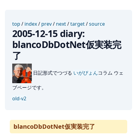
top
/
index
/
prev
/
next
/
target
/
source
2005-12-15 diary:
blancoDbDotNet仮実装完
了
日記形式でつづる
いがぴょん
コラム ウェ
ブページです。
old-v2
blancoDbDotNet仮実装完了