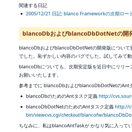
関連する日記
2005/12/21 日記: blanco Framework
blancoDbおよびblancoDbDotNet
blancoDbおよびblancoDbDotNetの開発
でした。恥ずかしい内容のバグでした。試してみて動
blancoDbについても、次期安定版を近日中にリリ
お願いいたします。
参考までに blancoDbおよびblancoDbDotNet
blancoDbのためのAntタスク定義
http://cvs.sour
blancoDbDotNetのためのAntタスク定義
http://
bin/viewcvs.cgi/
checkout
/blancofw/blancoDbDo
ちなみに、私はblancoAntTaskが かなり気に入って