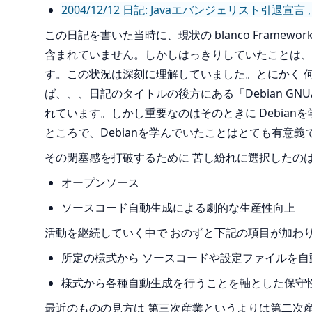
2004/12/12 日記: Javaエバンジェリスト引退宣言 , 
この日記を書いた当時に、現状の blanco Fra
含まれていません。しかしはっきりしていたことは、そ
す。この状況は深刻に理解していました。とにかく 
ば、、、日記のタイトルの後方にある「Debian G
れています。しかし重要なのはそのときに Debia
ところで、Debianを学んでいたことはとても有意義
その閉塞感を打破するために 苦し紛れに選択したの
オープンソース
ソースコード自動生成による劇的な生産性向上
活動を継続していく中で おのずと下記の項目が加わ
所定の様式から ソースコードや設定ファイルを自
様式から各種自動生成を行うことを軸とした保守
最近のものの見方は 第三次産業というよりは第二次