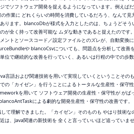
ジでソフトウェア開発を捉えるようになっています。例えばだれ
何の作業に どれくらいの時間を消費しているだろう、なんて見
ります。blancoDbが様式を入力としたのは、ちょうどそ
ものが全く持って改善可能な ムダな動きであると捉えたのです
メントとソースコード／設定ファイルとのズレが、自動変換に
ourceBundleや blancoCsvについても、問題点を分析
単位で継続的な改善を行っていく、あるいは行程の中での歩数
ava言語および関連技術を用いて実現していくということその
での「カイゼン」を行うことによるトータルな生産性・保守性
Frameworkを用いて ソフトウェア開発の生産性・保守性が
ancoAntTaskによる劇的な開発生産性・保守性の改善です。くど
識して理解できました。「カイゼン」そのものも やはり技術な
は、Java関連の新技術を 全くと言っていいほど追っていま