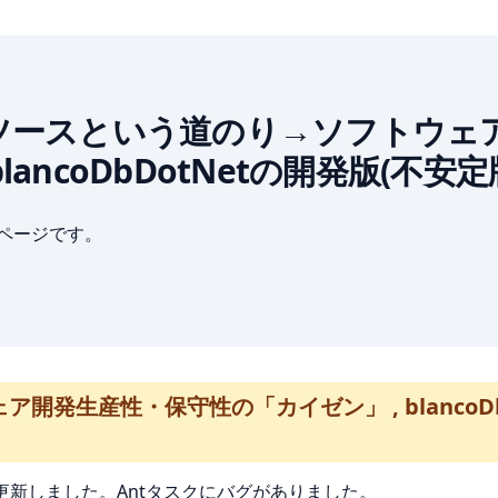
: オープンソースという道のり→ソフ
blancoDbDotNetの開発版(不安
ブページです。
生産性・保守性の「カイゼン」 , blancoDbおよ
について更新しました。Antタスクにバグがありました。