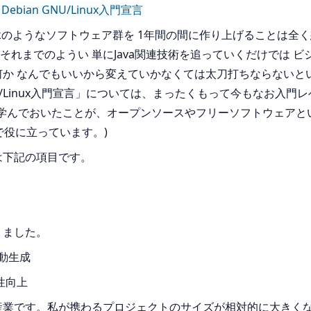
Debian GNU/Linux入門宣言
meworkのようなソフトウェア群を 1年間の間に作り上げること
れまでのようい 単にJava関連技術を追っていくだけでは 
何か なんでもいいから変えていかなくては太刀打ちならないと
NU/Linux入門宣言」については、まったくもって今もなお入
nを学んでおいたことが、オープンソースやフリーソフトウェア
で役に立っています。)
は下記の項目です。
りました。
動生成
性向上
産業です。私が携わるプロジェクトのサイズが相対的に大きく