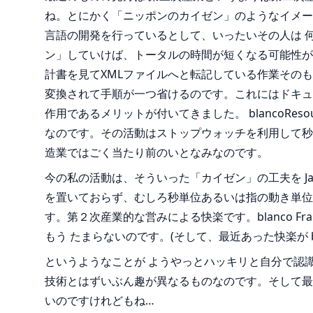
ね。とにかく「ニッポンのカイゼン」のようなイメー
言語の開発を行っているとして、いったいその人は 
ン」していけば、トータルの時間が短くなる可能性があ
計書を見てXMLファイルへと転記している作業その
変換されて手順が一つ省けるのです。これにはドキュ
作用であるメリットが付いてきました。 blancoRes
なのです。その活動はストップウォッチを利用して秒
造業ではごく当たり前のいとなみなのです。
今の私の活動は、そういった「カイゼン」の工夫を J
を置いておらず、むしろ秒単位あるいは指の動き単位
す。第２次産業的な営みによる快楽です。blanco 
もう たまらないのです。(そして、最近あった快楽が bl
というようなことが ようやっとハッキリと自分で認
技術とはずいぶん趣が異なるものなのです。そして最近
いのですけれどもね…