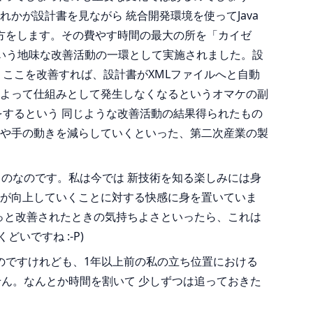
かが設計書を見ながら 統合開発環境を使ってJava
方をします。その費やす時間の最大の所を「カイゼ
ういう地味な改善活動の一環として実施されました。設
。ここを改善すれば、設計書がXMLファイルへと自動
よって仕組みとして発生しなくなるというオマケの副
して改善をするという 同じような改善活動の結果得られたもの
や手の動きを減らしていくといった、第二次産業の製
ものなのです。私は今では 新技術を知る楽しみには身
が向上していくことに対する快感に身を置いていま
 がばっと改善されたときの気持ちよさといったら、これは
いですね :-P)
のですけれども、1年以上前の私の立ち位置における
せん。なんとか時間を割いて 少しずつは追っておきた