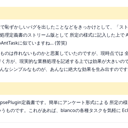
Db系で恥ずかしいバグを出したことなどをきっかけとして、「スト
処理定義書のストリーム版として 所定の様式に記入した上で 
tTaskに似ていますね… (苦笑)
ものは作れないものかと思案していたのですが、現時点では 全
行く方が、現実的な業務処理を記述する上では効果が大きいので
です。あんなシンプルなものが、あんなに絶大な効果を生み出すのです
ipsePlugin定義書です。簡単にアンケート形式による 所定の様式
ものです。これがあれば、blancoの各種タスクを気軽に Ec