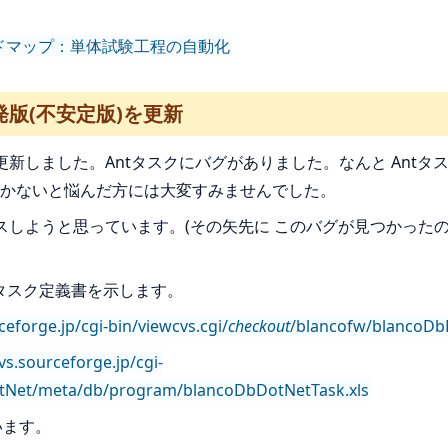
の次期ロードマップ：単体試験工程の自動化
の開発版(不安定版)を更新
版について更新しました。Antタスクにバグがありました。なんと An
かないと悩んだ方には大変すみませんでした。
ースしようと思っています。(その矢先に このバグが見つかった
のAntタスク定義書を示します。
ceforge.jp/cgi-bin/viewcvs.cgi/
checkout
/blancofw/blancoDb
cvs.sourceforge.jp/cgi-
tNet/meta/db/program/blancoDbDotNetTask.xls
います。