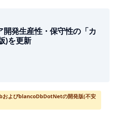
トウェア開発生産性・保守性の「カ
定版)を更新
びblancoDbDotNetの開発版(不安