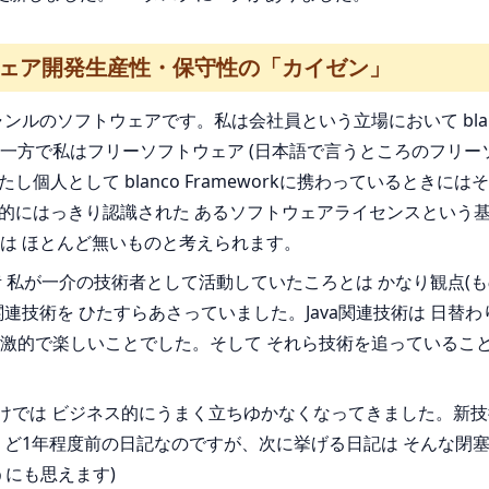
ウェア開発生産性・保守性の「カイゼン」
ルのソフトウェアです。私は会社員という立場において blanc
一方で私はフリーソフトウェア (日本語で言うところのフリーソ
す。わたし個人として blanco Frameworkに携わっている
世間的にはっきり認識された あるソフトウェアライセンスという
は ほとんど無いものと考えられます。
なみは、昔 私が一介の技術者として活動していたころとは かなり観
va関連技術を ひたすらあさっていました。Java関連技術は 
激的で楽しいことでした。そして それら技術を追っていること
るだけでは ビジネス的にうまく立ちゆかなくなってきました。新
うど1年程度前の日記なのですが、次に挙げる日記は そんな閉
にも思えます)