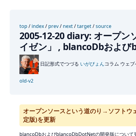
top
/
index
/
prev
/
next
/
target
/
source
2005-12-20 diary
イゼン」 , blancoDbおよび
日記形式でつづる
いがぴょん
コラム ウェ
old-v2
オープンソースという道のり→ソフトウェア開発
定版)を更新
blancoDbおよびblancoDbDotNetの開発版