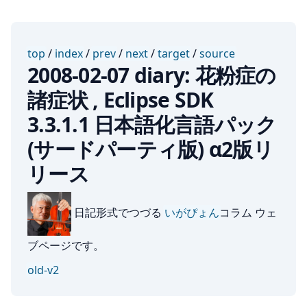
top
/
index
/
prev
/
next
/
target
/
source
2008-02-07 diary: 花粉症の
諸症状 , Eclipse SDK
3.3.1.1 日本語化言語パック
(サードパーティ版) α2版リ
リース
日記形式でつづる
いがぴょん
コラム ウェ
ブページです。
old-v2