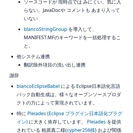
ソースコードが 現時点では みにくい。気に入
らない。JavaDocや コメントも あまり入って
いない
blancoStringGroup
を導入して、
MANIFEST.MFのキーワードを一括処理するこ
と。
他システム連携
翻訳除外項目の洗い出し連携
謝辞
blancoEclipseBabel
による Eclipse日本語化言語
パック自動生成は、様々なオープンソースプロダ
クトの力によって実現されています。
特に
Pleiades (Eclipse プラグイン日本語化プラグ
イン)
に大きく依存しています。
Pleiades
を提供
されている 柏原真二様(
cypher256様
) および関係