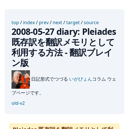
top
/
index
/
prev
/
next
/
target
/
source
2008-05-27 diary: Pleiades
既存訳を翻訳メモリとして
利用する方法 - 翻訳ブレイ
ン版
日記形式でつづる
いがぴょん
コラム ウェ
ブページです。
old-v2