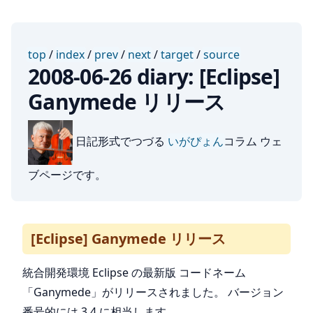
top
/
index
/
prev
/
next
/
target
/
source
2008-06-26 diary: [Eclipse]
Ganymede リリース
日記形式でつづる
いがぴょん
コラム ウェ
ブページです。
[Eclipse] Ganymede リリース
統合開発環境 Eclipse の最新版 コードネーム
「Ganymede」がリリースされました。 バージョン
番号的には 3.4 に相当します。