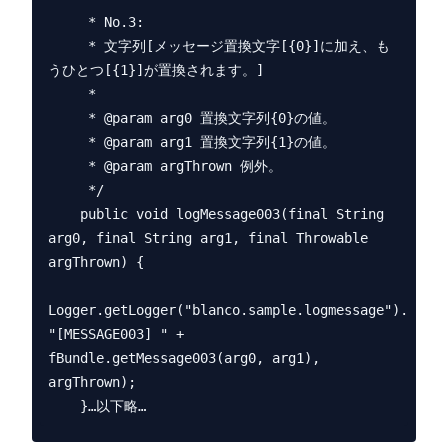
     * No.3:

     * 文字列[メッセージ置換文字[{0}]に加え、も
うひとつ[{1}]が置換されます。]

     *

     * @param arg0 置換文字列{0}の値。

     * @param arg1 置換文字列{1}の値。

     * @param argThrown 例外。

     */

    public void logMessage003(final String 
arg0, final String arg1, final Throwable 
argThrown) {

Logger.getLogger("blanco.sample.logmessage").log(L
"[MESSAGE003] " + 
fBundle.getMessage003(arg0, arg1), 
argThrown);
