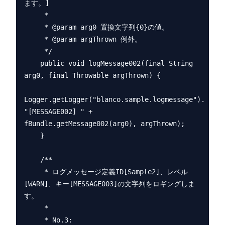
ます。]

     *

     * @param arg0 置換文字列{0}の値。

     * @param argThrown 例外。

     */

    public void logMessage002(final String 
arg0, final Throwable argThrown) {

Logger.getLogger("blanco.sample.logmessage").log(L
"[MESSAGE002] " + 
fBundle.getMessage002(arg0), argThrown);

    }

    /**

     * ログメッセージ定義ID[Sample2]、レベル
[WARN]、キー[MESSAGE003]の文字列をロギングしま
す。

     *

     * No.3:
