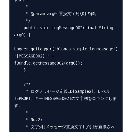
     *

     * @param arg0 置換文字列{0}の値。

     */

    public void logMessage002(final String 
arg0) {

Logger.getLogger("blanco.sample.logmessage").log(L
"[MESSAGE002] " + 
fBundle.getMessage002(arg0));

    }

    /**

     * ログメッセージ定義ID[Sample2]、レベル
[ERROR]、キー[MESSAGE002]の文字列をロギングしま
す。

     *

     * No.2:

     * 文字列[メッセージ置換文字[{0}]が置換され