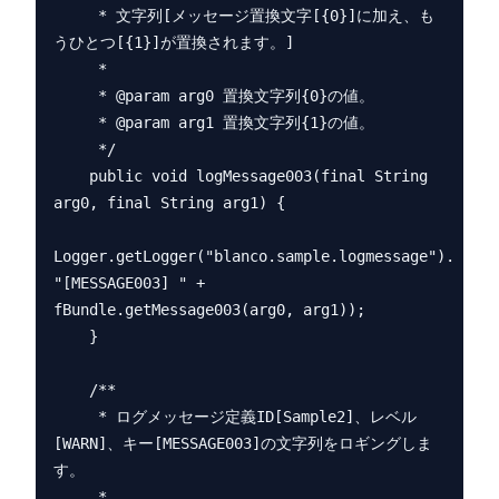
     * 文字列[メッセージ置換文字[{0}]に加え、も
うひとつ[{1}]が置換されます。]

     *

     * @param arg0 置換文字列{0}の値。

     * @param arg1 置換文字列{1}の値。

     */

    public void logMessage003(final String 
arg0, final String arg1) {

Logger.getLogger("blanco.sample.logmessage").log(L
"[MESSAGE003] " + 
fBundle.getMessage003(arg0, arg1));

    }

    /**

     * ログメッセージ定義ID[Sample2]、レベル
[WARN]、キー[MESSAGE003]の文字列をロギングしま
す。

     *
