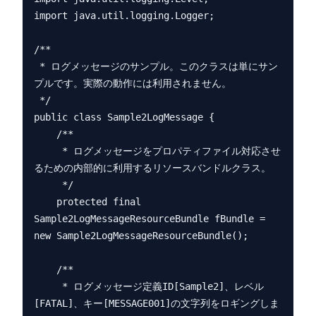
import java.util.logging.Logger;

/**

 * ログメッセージのサンプル。このクラスは単にサン
プルです。実際の動作には利用されません。

 */

public class Sample2LogMessage {

    /**

     * ログメッセージをプロパティファイル対応させ
るための内部的に利用するリソースバンドルクラス。

     */

    protected final 
Sample2LogMessageResourceBundle fBundle = 
new Sample2LogMessageResourceBundle();

    /**

     * ログメッセージ定義ID[Sample2]、レベル
[FATAL]、キー[MESSAGE001]の文字列をロギングしま