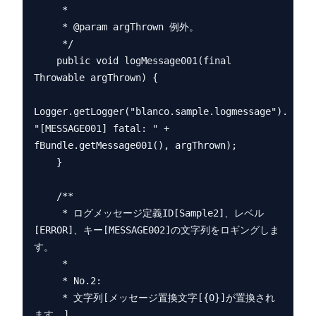
     *

     * @param argThrown 例外。

     */

    public void logMessage001(final 
Throwable argThrown) {

Logger.getLogger("blanco.sample.logmessage").log(L
"[MESSAGE001] fatal: " + 
fBundle.getMessage001(), argThrown);

    }

    /**

     * ログメッセージ定義ID[Sample2]、レベル
[ERROR]、キー[MESSAGE002]の文字列をロギングしま
す。

     *

     * No.2:

     * 文字列[メッセージ置換文字[{0}]が置換され
ます。]
