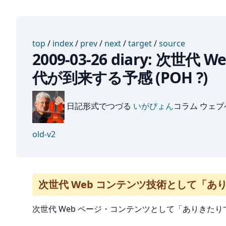
top
/
index
/
prev
/
next
/
target
/
source
2009-03-26 diary:
代が到来する予感 (POH ?)
日記形式でつづる
いがぴょん
コラム ウェ
old-v2
次世代 Web コンテンツ技術として「ありき
次世代 Web ページ・コンテンツとして「ありきたりで古臭