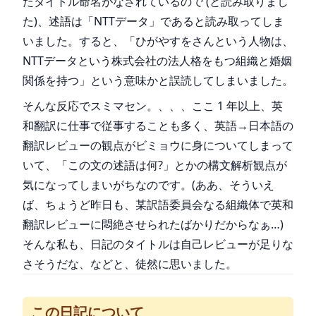
たタイトル命名がなされているので (と読み取りまし
た)、述語は「NTTデータ」であると読み取ってしま
いました。すると、「ひがやすをさんという人物は、
NTTデータという株式会社の法人格をもつ組織と婚姻
関係を持つ」という意味かと誤読してしまいました。
そんな反応でスミマセン。、、、ここ 1 年以上、英
和翻訳に仕事で従事することも多く、英語→日本語の
翻訳レビューの観点がビミョウに身についてしまって
いて、「この文の述語は何?」とかの構文解析観点が
気になってしまいがちなのです。(ああ、そういえ
ば、ちょうど昨日も、某訳語委員会なる組織体で英和
翻訳レビューに悶絶させられたばかりだからなぁ…)
そんな私も、日記のタイトルは自己レビューが足りな
さそうだな、などと、徒然に思いました。
この日記について