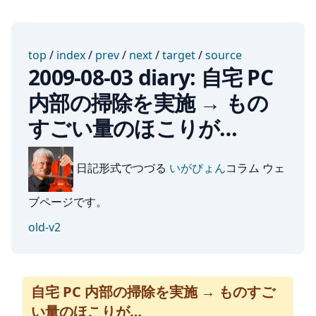
top
/
index
/
prev
/
next
/
target
/
source
2009-08-03 diary: 自宅 PC
内部の掃除を実施 → もの
すごい量のほこりが…
日記形式でつづる
いがぴょん
コラム ウェ
ブページです。
old-v2
自宅 PC 内部の掃除を実施 → ものすご
い量のほこりが…