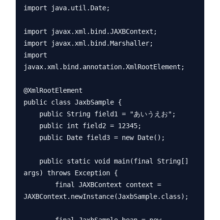
import java.util.Date;

import javax.xml.bind.JAXBContext;

import javax.xml.bind.Marshaller;

import 
javax.xml.bind.annotation.XmlRootElement;

@XmlRootElement

public class JaxbSample {

    public String field1 = "あいうえお";

    public int field2 = 12345;

    public Date field3 = new Date();

    public static void main(final String[] 
args) throws Exception {

        final JAXBContext context = 
JAXBContext.newInstance(JaxbSample.class);
