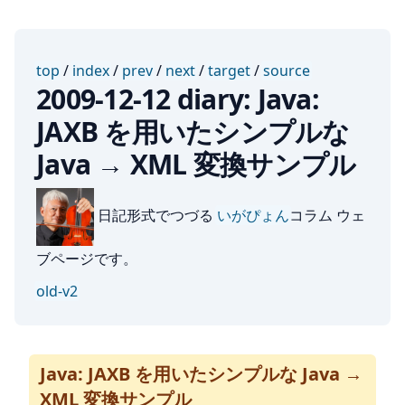
top
/
index
/
prev
/
next
/
target
/
source
2009-12-12 diary: Java:
JAXB を用いたシンプルな
Java → XML 変換サンプル
日記形式でつづる
いがぴょん
コラム ウェ
ブページです。
old-v2
Java: JAXB を用いたシンプルな Java →
XML 変換サンプル