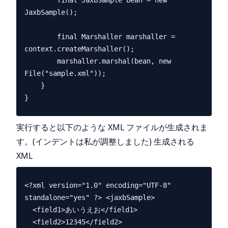
        final JaxbSample bean = new 
JaxbSample();

        final Marshaller marshaller = 
context.createMarshaller();

        marshaller.marshal(bean, new 
File("sample.xml"));

    }

実行すると以下のような XML ファイルが生成されま
す。(インデントは私が調整しました) 生成される
XML
<?xml version="1.0" encoding="UTF-8" 
standalone="yes" ?> <jaxbSample>

  <field1>あいうえお</field1> 

  <field2>12345</field2> 
