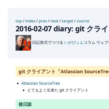
top
/
index
/
prev
/
next
/
target
/
source
2016-02-07 diary: git ク
日記形式でつづる
いがぴょん
コラム ウェ
git クライアント「Atlassian SourceTr
Atlassian SourceTree
とてもよく出来た git クライアント
後日談