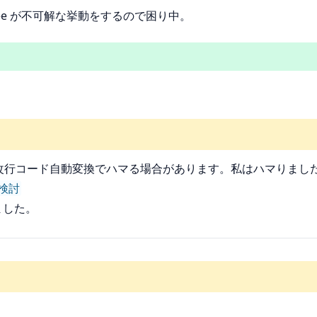
eTree が不可解な挙動をするので困り中。
すると、改行コード自動変換でハマる場合があります。私はハマりま
を検討
ました。