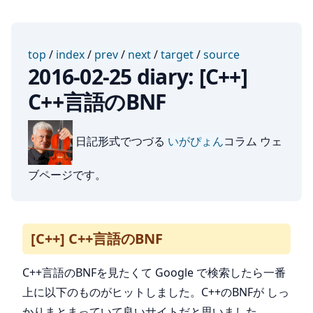
top
/
index
/
prev
/
next
/
target
/
source
2016-02-25 diary: [C++]
C++言語のBNF
日記形式でつづる
いがぴょん
コラム ウェ
ブページです。
[C++] C++言語のBNF
C++言語のBNFを見たくて Google で検索したら一番
上に以下のものがヒットしました。C++のBNFが しっ
かりまとまっていて良いサイトだと思いました。