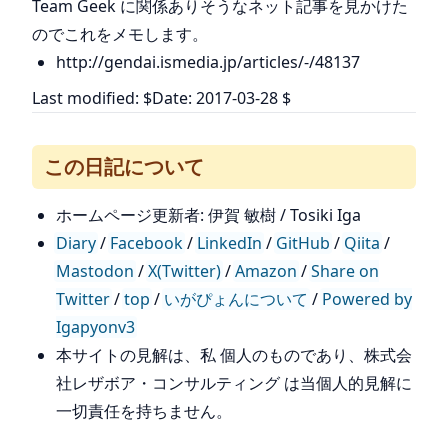
Team Geek に関係ありそうなネット記事を見かけた
のでこれをメモします。
http://gendai.ismedia.jp/articles/-/48137
Last modified: $Date: 2017-03-28 $
この日記について
ホームページ更新者: 伊賀 敏樹 / Tosiki Iga
Diary
/
Facebook
/
LinkedIn
/
GitHub
/
Qiita
/
Mastodon
/
X(Twitter)
/
Amazon
/
Share on
Twitter
/
top
/
いがぴょんについて
/
Powered by
Igapyonv3
本サイトの見解は、私 個人のものであり、株式会
社レザボア・コンサルティング は当個人的見解に
一切責任を持ちません。