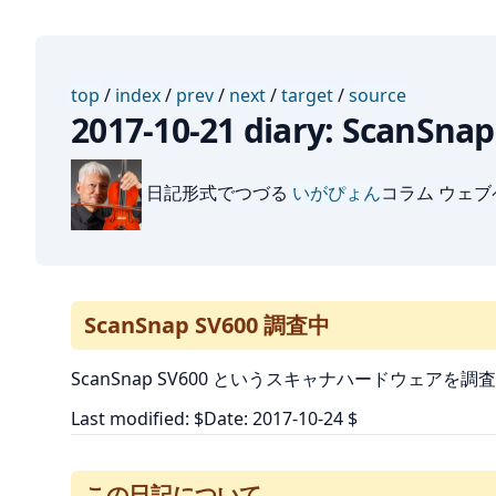
top
/
index
/
prev
/
next
/
target
/
source
2017-10-21 diary: ScanSn
日記形式でつづる
いがぴょん
コラム ウェ
ScanSnap SV600 調査中
ScanSnap SV600 というスキャナハードウェ
Last modified: $Date: 2017-10-24 $
この日記について