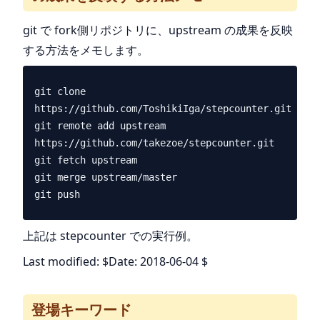
git で fork側リポジトリに、upstream の成果を反映
する方法をメモします。
git clone 
https://github.com/ToshikiIga/stepcounter.git

git remote add upstream 
https://github.com/takezoe/stepcounter.git

git fetch upstream

git merge upstream/master

上記は stepcounter での実行例。
Last modified: $Date: 2018-06-04 $
登場キーワード