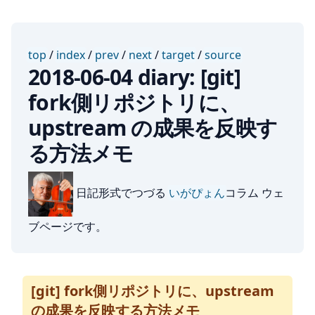
top
/
index
/
prev
/
next
/
target
/
source
2018-06-04 diary: [git]
fork側リポジトリに、
upstream の成果を反映す
る方法メモ
日記形式でつづる
いがぴょん
コラム ウェ
ブページです。
[git] fork側リポジトリに、upstream
の成果を反映する方法メモ